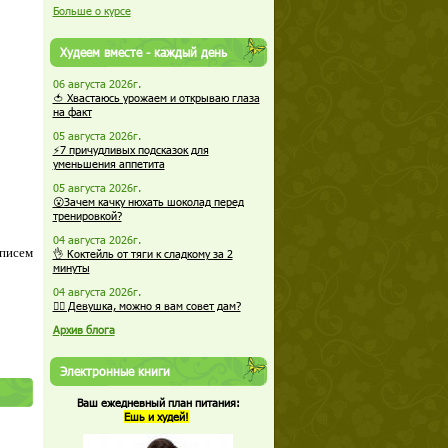
Больше о курсе
Худеем вместе - каждый день
06 августа 2026г.
🍅 Хвастаюсь урожаем и открываю глаза
на факт
05 августа 2026г.
⚡7 причудливых подсказок для
уменьшения аппетита
05 августа 2026г.
😮Зачем качку нюхать шоколад перед
тренировкой?
04 августа 2026г.
 писем
👌 Коктейль от тяги к сладкому за 2
минуты
04 августа 2026г.
🏋️‍♀️ Девушка, можно я вам совет дам?
Архив блога
Электронные книги
Ваш ежедневный план питания:
Ешь и худей!