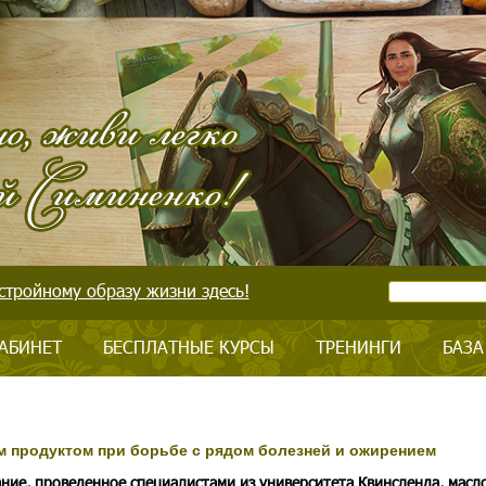
стройному образу жизни здесь!
АБИНЕТ
БЕСПЛАТНЫЕ КУРСЫ
ТРЕНИНГИ
БАЗА
м продуктом при борьбе с рядом болезней и ожирением
ание, проведенное специалистами из университета Квинсленда, масло