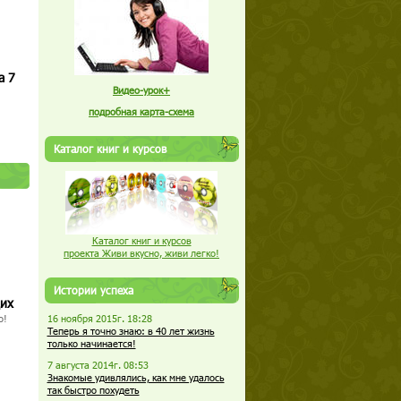
а 7
Видео-урок+
подробная карта-схема
Каталог книг и курсов
Каталог книг и курсов
проекта Живи вкусно, живи легко!
Истории успеха
щих
о!
16 ноября 2015г. 18:28
Теперь я точно знаю: в 40 лет жизнь
только начинается!
7 августа 2014г. 08:53
Знакомые удивлялись, как мне удалось
так быстро похудеть