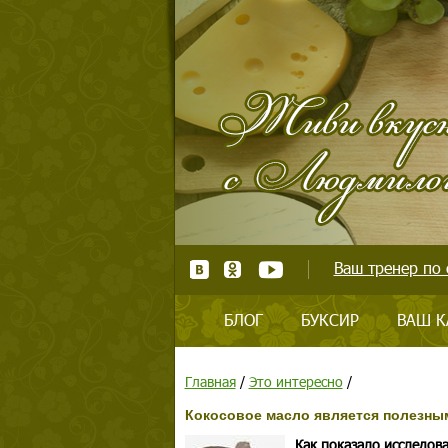
Ваш тренер по 
БЛОГ
БУКСИР
ВАШ К
Главная
/
Это интересно
/
Кокосовое масло является полезны
Как показало исследов