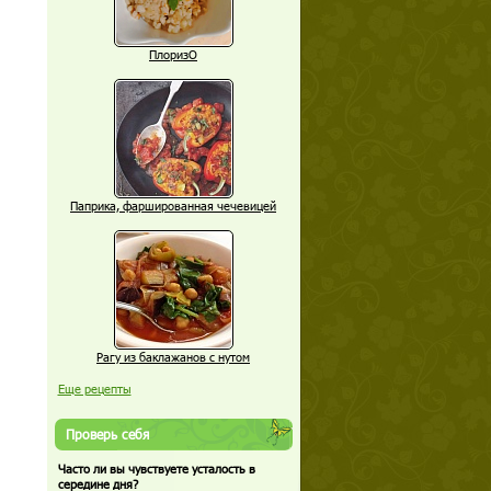
ПлоризО
Паприка, фаршированная чечевицей
Рагу из баклажанов с нутом
Еще рецепты
Проверь себя
Часто ли вы чувствуете усталость в
середине дня?