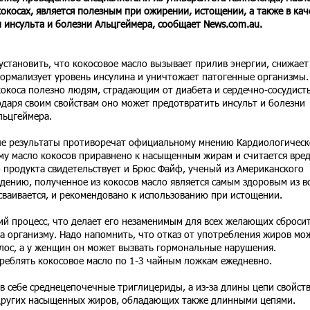
окосах, является полезным при ожирении, истощении, а также в кач
 инсульта и болезни Альцгеймера, сообщает News.com.au.
установить, что кокосовое масло вызывает прилив энергии, снижает
нормализует уровень инсулина и уничтожает патогенные организмы.
кокоса полезно людям, страдающим от диабета и сердечно-сосудист
годаря своим свойствам оно может предотвратить инсульт и болезни
льцгеймера.
ные результаты противоречат официальному мнению Кардиологическ
ому масло кокосов приравнено к насыщенным жирам и считается вре
о продукта свидетельствует и Брюс Файф, ученый из Американского
ждению, полученное из кокосов масло является самым здоровым из в
сваивается, и рекомендовано к использованию при истощении.
ий процесс, что делает его незаменимым для всех желающих сброси
а организму. Надо напомнить, что отказ от употребления жиров мо
лос, а у женщин он может вызвать гормональные нарушения.
треблять кокосовое масло по 1-3 чайным ложкам ежедневно.
в себе среднецепочечные триглицериды, а из-за длины цепи свойст
 других насыщенных жиров, обладающих также длинными цепями.