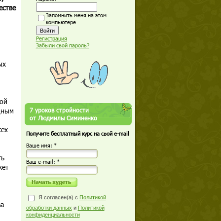
естве
Запомнить меня на этом
компьютере
Регистрация
Забыли свой пароль?
ых
ой
дным
7 уроков стройности
от Людмилы Симиненко
сех
Получите бесплатный курс на свой e-mail
Ваше имя: *
ть
Ваш е-mail: *
жет
Я согласен(а) с
Политикой
ва
обработки данных
и
Политикой
конфиденциальности