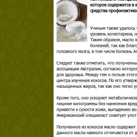
которое содержится в к
средства профилактики
Ученым также удалось 
уровень холестерина, 
Таким образом, масло 
болезней, так как бла
головного мозга, в том числе болезнь А
Следует также отметить, что получен
ассоциации Австралии, согласно котор
для здоровья. Между тем о пользе этог
центра изучения кокосов. По его утвер
насыщенных жиров, так как оно легко у
Кроме того, оно ускоряет метаболическ
лишние килограммы без нанесения вред
привести к сухости кожи, выпадению во
Американский специалист советует упо
Полученное из кокосов масло содержит 
данного масла намного отличаются от