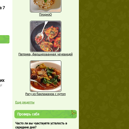
а 7
ПлоризО
Паприка, фаршированная чечевицей
щих
о!
Рагу из баклажанов с нутом
Еще рецепты
Проверь себя
Часто ли вы чувствуете усталость в
середине дня?