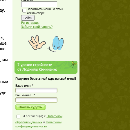
Запомнить меня на этом
ду,
компьютере
Регистрация
Забыли свой пароль?
ся,
ьше,
ьше.
, мы
7 уроков стройности
от Людмилы Симиненко
Получите бесплатный курс на свой e-mail
ными.
Ваше имя: *
удет
Ваш е-mail: *
Я согласен(а) с
Политикой
обработки данных
и
Политикой
конфиденциальности