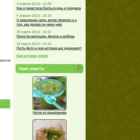
4 апреля 2013г. 12:59
Как я перестала бояться еды и похудела
9 апреля 2012г. 10:18
О революции цели, ветре перемен и о
том, как далеко он меня унёс
29 марта 2012г. 16:53
Помогли картошка, фрукты и имбирь
19 марта 2012г. 15:16
Пусть фото и моя история вас вдохновят!
Еще истории успеха
 писем
Наши рецепты
Чатни из крыжовника