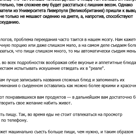
ательно, тем сложнее ему будет расстаться с лишним весом. Однако
ватели из Университета Ливерпуля (Великобритания) пришли к выво
не только не мешают сидению на диете, а, напротив, способствуют
охуданию.
огов, проблема переедания часто таится в нашем мозгу. Нам кажет
чную порцию или даже слишком мало, а на самом деле съедаем бол
казаться, что пищи слишком много, то мы автоматически съедим мен
о, во всех подробностях воображая себе вкусные и аппетитные блюда
естаем испытывать искушение отведать их в "реале".
 вам лучше записывать названия сложных блюд и запоминать их
минания о съеденном оставались как можно более яркими и красоч
 от понравившихся вам продуктов — в дальнейшем вам достаточно б
творить свое желание набить живот.
ть пищу. Так, во время еды не стоит отвлекаться на просмотр
ы по телефону.
может машинально съесть больше пищи, чем нужно, и таким образом