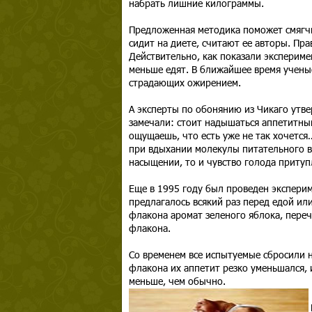
набрать лишние килограммы.
Предложенная методика поможет смягчи
сидит на диете, считают ее авторы. Пра
Действительно, как показали эксперим
меньше едят. В ближайшее время учены
страдающих ожирением.
А эксперты по обонянию из Чикаго утве
замечали: стоит надышаться аппетитными
ощущаешь, что есть уже не так хочется
при вдыхании молекулы питательного ве
насыщении, то и чувство голода притуп
Еще в 1995 году был проведен экспери
предлагалось всякий раз перед едой ил
флакона аромат зеленого яблока, пере
флакона.
Со временем все испытуемые сбросили н
флакона их аппетит резко уменьшался, 
меньше, чем обычно.