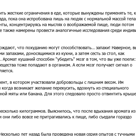
ть жесткие ограничения в еде, которые вынуждены применять те, 
вда, пока она испробована лишь на людях с нормальной массой тела
енты, концентрируясь на мыслях о воображаемой пище, люди потом
е также намерены провести аналогичные исследования среди индив
рждают, что похуданию могут способствовать… запахи! Наверное, в
 запахами, доносящимися из кухни, а затем сесть за стол, как
… Аромат кушаний способен "убедить" мозг в том, что вы уже поели:
щества тоже попадают в организм. А если мозг получает сигнал о
ляется.
мент, в котором участвовали добровольцы с лишним весом. Им
и когда возникает желание перекусить, вдохнуть из специального
чной мяты или банана. Для этого следовало просто отвинтить крыш
есколько килограммов. Выяснилось, что после вдыхания аромата из
и они либо вовсе не притрагивались к пище, либо съедали гораздо
Несколько лет назад была проведена новая серия опытов с тучными