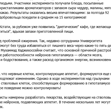
людьми. Участники эксперимента получали блюда, посыпанные
кристалликами ароматизаторов с запахом сыра чеддер, малины, мят
какао. Результаты оказались весьма впечатляющими: за полгода 92
добровольца похудели в среднем на 15 килограммов!
Кстати, за рубежом уже появились "диетические" кафе, где желающи
иться", вдыхая запахи приготовленной пищи.
д проблемой ожирения. Так, недавно сотрудники Университета
огут без труда избавляться от лишнего веса через какие-то пять-д
р Мухаммад Хаджихоссейни считает, что основной причиной расстро
е работоспособности нейронов гипоталамуса — области мозга,
 и бодрствования, а также расход организмом энергии, возникновен
, что нервные клетки, контролирующие аппетит, формируются еще 
подлежат изменениям. Однако в ходе экспериментов над грызунами
у стволовых клеток, способствующих формированию в гипоталамусе
ое поведение можно контролировать!
исты намерены разработать лекарства, воздействующие на стволов
ше нейронов, подавляющих аппетит. В течение нескольких лет могут
х.