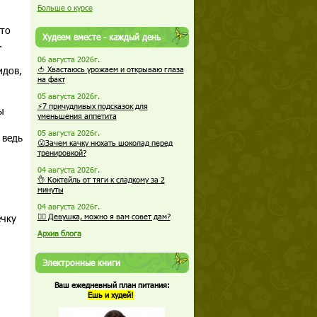
Больше о курсе
кто
Худеем вместе - каждый день
.
06 августа 2026г.
идов,
🍅 Хвастаюсь урожаем и открываю глаза
на факт
05 августа 2026г.
⚡7 причудливых подсказок для
ы
уменьшения аппетита
05 августа 2026г.
 ведь
😮Зачем качку нюхать шоколад перед
тренировкой?
04 августа 2026г.
👌 Коктейль от тяги к сладкому за 2
минуты
04 августа 2026г.
ечку
🏋️‍♀️ Девушка, можно я вам совет дам?
Архив блога
Электронные книги
Ваш ежедневный план питания:
Ешь и худей!