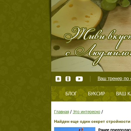
Ваш тренер по 
БЛОГ
БУКСИР
ВАШ К
Главная
/
Это интересно
/
Найден еще один секрет стройности
Ранее предполаг