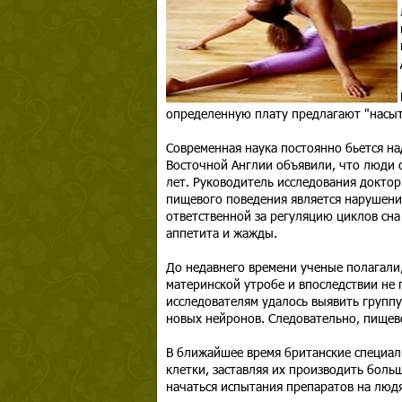
определенную плату предлагают "насыт
Современная наука постоянно бьется на
Восточной Англии объявили, что люди см
лет. Руководитель исследования докто
пищевого поведения является нарушени
ответственной за регуляцию циклов сна
аппетита и жажды.
До недавнего времени ученые полагали
материнской утробе и впоследствии не 
исследователям удалось выявить групп
новых нейронов. Следовательно, пищев
В ближайшее время британские специал
клетки, заставляя их производить боль
начаться испытания препаратов на людя