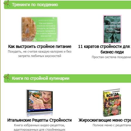
Тренинги по похудению
Как выстроить стройное питание
11 каратов стройности для
бизнес-леди
Похудеть, не считая каждую калорию и без
запрета любимых вкусностей
Простая система похудени
Книги по стройной кулинарии
Итальянские Рецепты Стройности
Жиросжигающие меню стр
Книга избранных видео-рецептов,
Полное меню с рецептам
адаптированных для стройнеющих