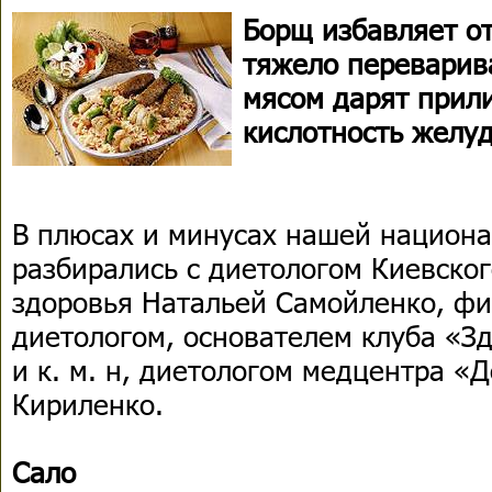
Борщ избавляет от
тяжело переварива
мясом дарят прил
кислотность желу
В плюсах и минусах нашей национ
разбирались с диетологом Киевског
здоровья Натальей Самойленко, фи
диетологом, основателем клуба «З
и к. м. н, диетологом медцентра «
Кириленко.
Сало