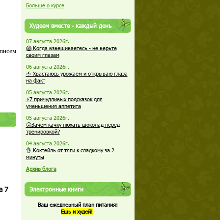
Больше о курсе
Худеем вместе - каждый день
07 августа 2026г.
😱 Когда взвешиваетесь - не верьте
 писем
своим глазам
06 августа 2026г.
🍅 Хвастаюсь урожаем и открываю глаза
на факт
05 августа 2026г.
⚡7 причудливых подсказок для
уменьшения аппетита
05 августа 2026г.
😮Зачем качку нюхать шоколад перед
тренировкой?
04 августа 2026г.
👌 Коктейль от тяги к сладкому за 2
минуты
Архив блога
а 7
Электронные книги
Ваш ежедневный план питания:
Ешь и худей!