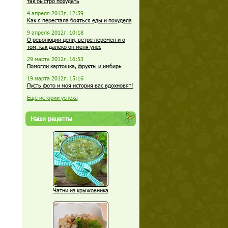
так быстро похудеть
4 апреля 2013г. 12:59
Как я перестала бояться еды и похудела
9 апреля 2012г. 10:18
О революции цели, ветре перемен и о
том, как далеко он меня унёс
29 марта 2012г. 16:53
Помогли картошка, фрукты и имбирь
19 марта 2012г. 15:16
Пусть фото и моя история вас вдохновят!
Еще истории успеха
Наши рецепты
Чатни из крыжовника