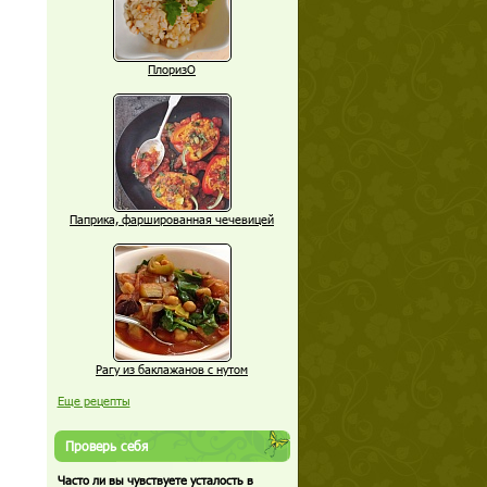
ПлоризО
Паприка, фаршированная чечевицей
Рагу из баклажанов с нутом
Еще рецепты
Проверь себя
Часто ли вы чувствуете усталость в