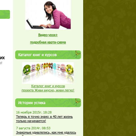
Видео-урок+
подробная карта-схема
Каталог книг и курсов
щих
о!
Каталог книг и курсов
проекта Живи вкусно, живи легко!
Истории успеха
16 ноября 2015г. 18:28
Теперь я точно знаю: в 40 лет жизнь
только начинается!
7 августа 2014г. 08:53
Знакомые удивлялись, как мне удалось