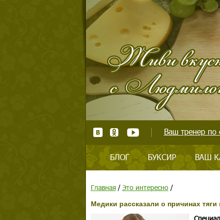
Ваш тренер по 
БЛОГ
БУКСИР
ВАШ К
Главная
/
Это интересно
/
Медики рассказали о причинах тяги
Специал