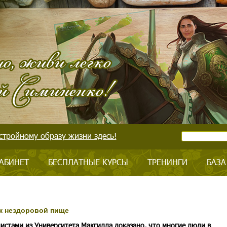
стройному образу жизни здесь!
АБИНЕТ
БЕСПЛАТНЫЕ КУРСЫ
ТРЕНИНГИ
БАЗА
 к нездоровой пище
истами из Университета Макгилла доказано, что многие люди в