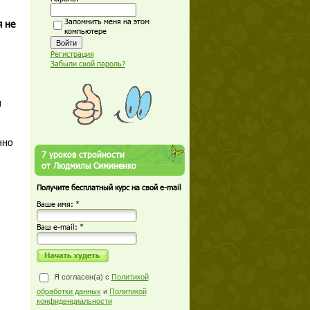
Запомнить меня на этом
я не
компьютере
Регистрация
Забыли свой пароль?
и
нно
7 уроков стройности
от Людмилы Симиненко
Получите бесплатный курс на свой e-mail
Ваше имя: *
Ваш е-mail: *
Я согласен(а) с
Политикой
обработки данных
и
Политикой
конфиденциальности