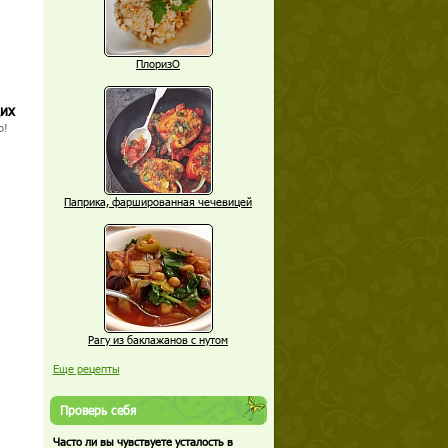
ПлоризО
щих
о!
Паприка, фаршированная чечевицей
Рагу из баклажанов с нутом
Еще рецепты
Проверь себя
Часто ли вы чувствуете усталость в