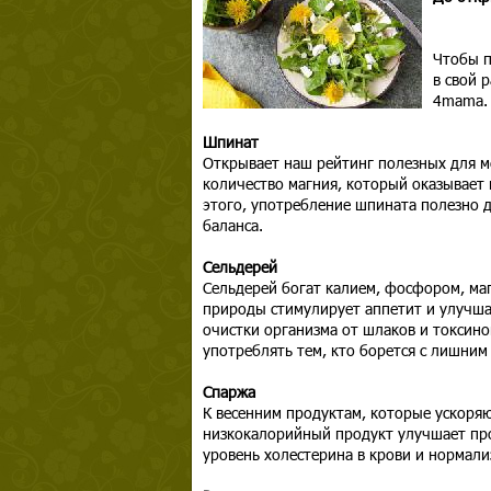
Чтобы п
в свой 
4mama.
Шпинат
Открывает наш рейтинг полезных для м
количество магния, который оказывает
этого, употребление шпината полезно д
баланса.
Сельдерей
Сельдерей богат калием, фосфором, маг
природы стимулирует аппетит и улучша
очистки организма от шлаков и токсино
употреблять тем, кто борется с лишним 
Спаржа
К весенним продуктам, которые ускоряю
низкокалорийный продукт улучшает про
уровень холестерина в крови и нормали