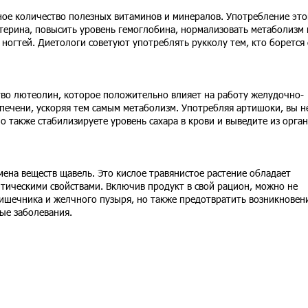
ное количество полезных витаминов и минералов. Употребление это
терина, повысить уровень гемоглобина, нормализовать метаболизм 
 ногтей. Диетологи советуют употреблять рукколу тем, кто борется 
тво лютеолин, которое положительно влияет на работу желудочно-
печени, ускоряя тем самым метаболизм. Употребляя артишоки, вы н
о также стабилизируете уровень сахара в крови и выведите из орга
ена веществ щавель. Это кислое травянистое растение обладает
ическими свойствами. Включив продукт в свой рацион, можно не
кишечника и желчного пузыря, но также предотвратить возникновен
ые заболевания.