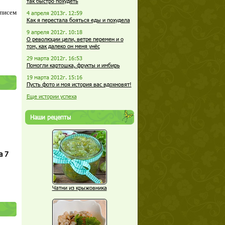
так быстро похудеть
 писем
4 апреля 2013г. 12:59
Как я перестала бояться еды и похудела
9 апреля 2012г. 10:18
О революции цели, ветре перемен и о
том, как далеко он меня унёс
29 марта 2012г. 16:53
Помогли картошка, фрукты и имбирь
19 марта 2012г. 15:16
Пусть фото и моя история вас вдохновят!
Еще истории успеха
Наши рецепты
а 7
Чатни из крыжовника