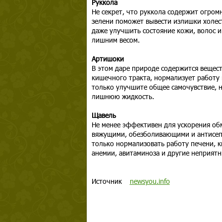
Руккола
Не секрет, что руккола содержит огром
зелени поможет вывести излишки холес
даже улучшить состояние кожи, волос и
лишним весом.
Артишоки
В этом даре природе содержится вещес
кишечного тракта, нормализует работу 
только улучшите общее самочувствие, н
лишнюю жидкость.
Щавель
Не менее эффективен для ускорения обм
вяжущими, обезболивающими и антисепт
только нормализовать работу печени, 
анемии, авитаминоза и другие неприятн
Источник
newsyou.info