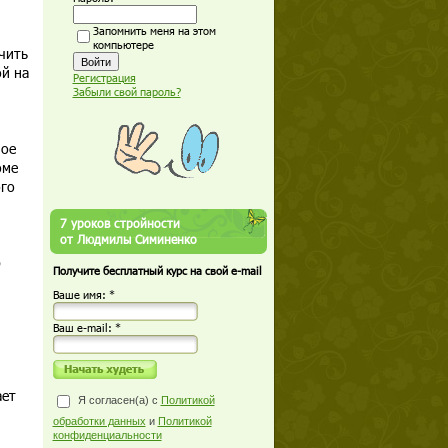
Запомнить меня на этом
компьютере
чить
ой на
Регистрация
Забыли свой пароль?
ное
оме
ого
7 уроков стройности
от Людмилы Симиненко
р
Получите бесплатный курс на свой e-mail
Ваше имя: *
Ваш е-mail: *
ает
Я согласен(а) с
Политикой
обработки данных
и
Политикой
конфиденциальности