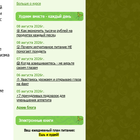
Больше о курсе
й
и
Худеем вместе - каждый день
с
08 августа 2026г.
🤩 Как экономить тысячи рублей на
продуктах каждый месяц
08 августа 2026г.
😮 Почему интуитивное питание НЕ
е
помогает похудеть
низма
07 августа 2026г.
😱 Когда взвешиваетесь - не верьте
своим глазам
06 августа 2026г.
🍅 Хвастаюсь урожаем и открываю глаза
на факт
ие
05 августа 2026г.
⚡7 причудливых подсказок для
уменьшения аппетита
Архив блога
Электронные книги
Ваш ежедневный план питания:
Ешь и худей!