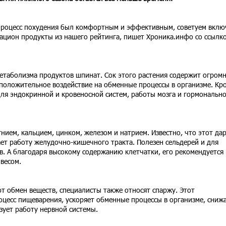
роцесс похудения был комфортным и эффективным, советуем вклю
рацион продукты из нашего рейтинга, пишет Хроника.инфо со ссылк
етаболизма продуктов шпинат. Сок этого растения содержит огром
 положительное воздействие на обменные процессы в организме. Кр
ля эндокринной и кровеносной систем, работы мозга и гормональн
нием, кальцием, цинком, железом и натрием. Известно, что этот да
ет работу желудочно-кишечного тракта. Полезен сельдерей и для
в. А благодаря высокому содержанию клетчатки, его рекомендуется
весом.
т обмен веществ, специалисты также относят спаржу. Этот
цесс пищеварения, ускоряет обменные процессы в организме, сниж
зует работу нервной системы.