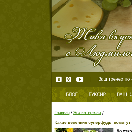
Ваш тренер по 
БЛОГ
БУКСИР
ВАШ К
Главная
/
Это интересно
/
Какие весенние суперфуды помогут 
До откр