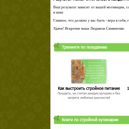
Ваш результат зависит от вашей мотивации, с
и книг.
Главное, что должно у вас быть - вера в себя,
Удачи! Искренне ваша Людмила Симиненко.
Тренинги по похудению
Как выстроить стройное питание
1
Похудеть, не считая каждую калорию и без
запрета любимых вкусностей
Книги по стройной кулинарии