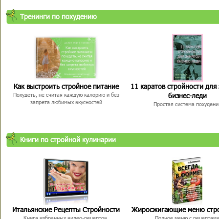
Тренинги по похудению
Как выстроить стройное питание
11 каратов стройности для
бизнес-леди
Похудеть, не считая каждую калорию и без
запрета любимых вкусностей
Простая система похудени
Книги по стройной кулинарии
Итальянские Рецепты Стройности
Жиросжигающие меню стр
Книга избранных видео-рецептов,
Полное меню с рецептам