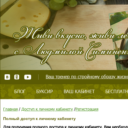
Ваш тренер по стройному образу жизни
БЛОГ
БУКСИР
ВАШ КАБИНЕТ
БЕСПЛАТН
Главная
/
Доступ к личному кабинету
/
Регистрация
Полный доступ к личному кабинету
Для получения полного доступа к личному кабинету, Вам необход