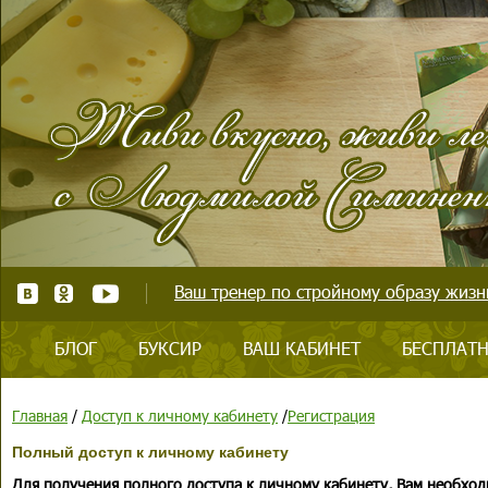
Ваш тренер по стройному образу жизни
БЛОГ
БУКСИР
ВАШ КАБИНЕТ
БЕСПЛАТН
Главная
/
Доступ к личному кабинету
/
Регистрация
Полный доступ к личному кабинету
Для получения полного доступа к личному кабинету, Вам необход