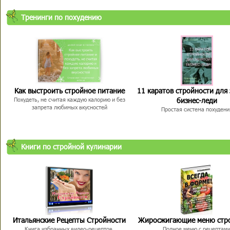
Тренинги по похудению
Как выстроить стройное питание
11 каратов стройности для
бизнес-леди
Похудеть, не считая каждую калорию и без
запрета любимых вкусностей
Простая система похудени
Книги по стройной кулинарии
Итальянские Рецепты Стройности
Жиросжигающие меню стр
Книга избранных видео-рецептов,
Полное меню с рецептам