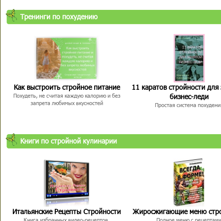
Тренинги по похудению
Как выстроить стройное питание
11 каратов стройности для
бизнес-леди
Похудеть, не считая каждую калорию и без
запрета любимых вкусностей
Простая система похудени
Книги по стройной кулинарии
Итальянские Рецепты Стройности
Жиросжигающие меню стр
Книга избранных видео-рецептов,
Полное меню с рецептам