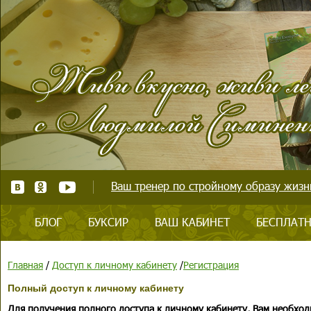
Ваш тренер по стройному образу жизни
БЛОГ
БУКСИР
ВАШ КАБИНЕТ
БЕСПЛАТН
Главная
/
Доступ к личному кабинету
/
Регистрация
Полный доступ к личному кабинету
Для получения полного доступа к личному кабинету, Вам необход