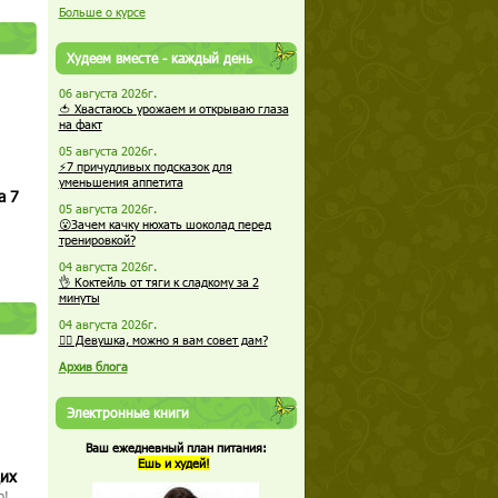
Больше о курсе
Худеем вместе - каждый день
06 августа 2026г.
🍅 Хвастаюсь урожаем и открываю глаза
на факт
05 августа 2026г.
⚡7 причудливых подсказок для
уменьшения аппетита
а 7
05 августа 2026г.
😮Зачем качку нюхать шоколад перед
тренировкой?
04 августа 2026г.
👌 Коктейль от тяги к сладкому за 2
минуты
04 августа 2026г.
🏋️‍♀️ Девушка, можно я вам совет дам?
Архив блога
Электронные книги
Ваш ежедневный план питания:
Ешь и худей!
щих
о!