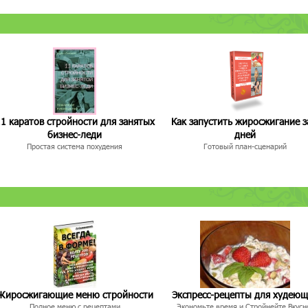
1 каратов стройности для занятых
Как запустить жиросжигание з
бизнес-леди
дней
Простая система похудения
Готовый план-сценарий
Жиросжигающие меню стройности
Экспресс-рецепты для худею
Полное меню с рецептами
Экономьте время и Стройнейте Вкусн