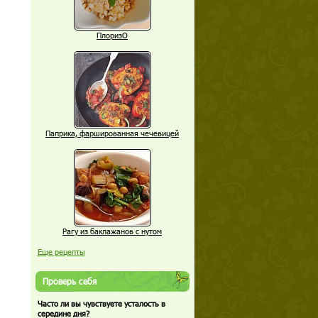
ПлоризО
Паприка, фаршированная чечевицей
Рагу из баклажанов с нутом
Еще рецепты
Проверь себя
Часто ли вы чувствуете усталость в
середине дня?