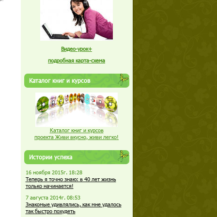
Видео-урок+
подробная карта-схема
Каталог книг и курсов
Каталог книг и курсов
проекта Живи вкусно, живи легко!
Истории успеха
16 ноября 2015г. 18:28
Теперь я точно знаю: в 40 лет жизнь
только начинается!
7 августа 2014г. 08:53
Знакомые удивлялись, как мне удалось
так быстро похудеть