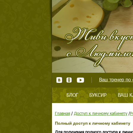
Ваш тренер по 
БЛОГ
БУКСИР
ВАШ К
Главная
/
Доступ к личному кабинету
/
Р
Полный доступ к личному кабинету
Для получения полного доступа к личн