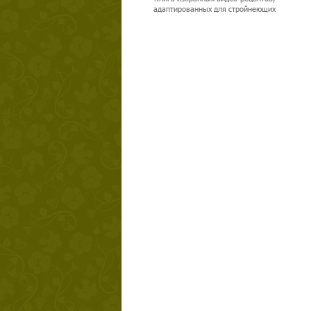
адаптированных для стройнеющих