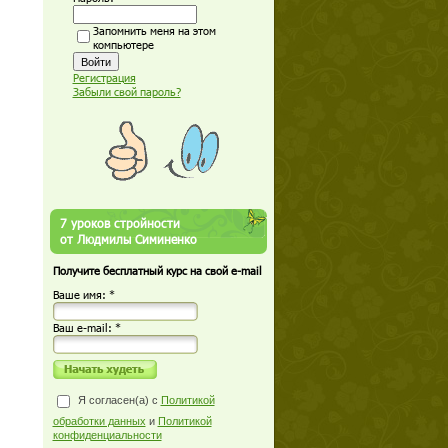
Запомнить меня на этом
компьютере
Регистрация
Забыли свой пароль?
7 уроков стройности
от Людмилы Симиненко
Получите бесплатный курс на свой e-mail
Ваше имя: *
Ваш е-mail: *
Я согласен(а) с
Политикой
обработки данных
и
Политикой
конфиденциальности