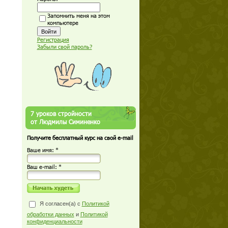
Запомнить меня на этом
компьютере
Регистрация
Забыли свой пароль?
7 уроков стройности
от Людмилы Симиненко
Получите бесплатный курс на свой e-mail
Ваше имя: *
Ваш е-mail: *
Я согласен(а) с
Политикой
обработки данных
и
Политикой
конфиденциальности