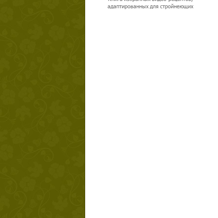
адаптированных для стройнеющих