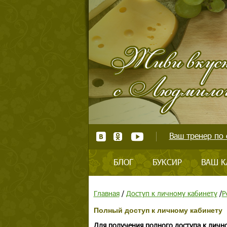
Ваш тренер по 
БЛОГ
БУКСИР
ВАШ К
Главная
/
Доступ к личному кабинету
/
Р
Полный доступ к личному кабинету
Для получения полного доступа к личн