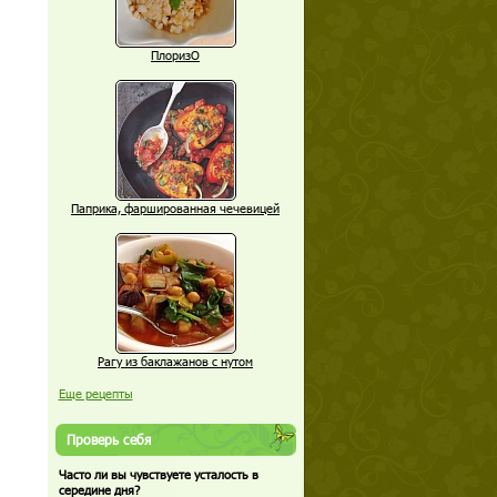
ПлоризО
Паприка, фаршированная чечевицей
Рагу из баклажанов с нутом
Еще рецепты
Проверь себя
Часто ли вы чувствуете усталость в
середине дня?