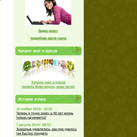
Видео-урок+
подробная карта-схема
Каталог книг и курсов
Каталог книг и курсов
проекта Живи вкусно, живи легко!
Истории успеха
16 ноября 2015г. 18:28
Теперь я точно знаю: в 40 лет жизнь
только начинается!
7 августа 2014г. 08:53
Знакомые удивлялись, как мне удалось
так быстро похудеть