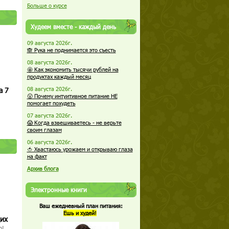
Больше о курсе
Худеем вместе - каждый день
09 августа 2026г.
🙈 Рука не поднимается это съесть
08 августа 2026г.
🤩 Как экономить тысячи рублей на
продуктах каждый месяц
а 7
08 августа 2026г.
😮 Почему интуитивное питание НЕ
помогает похудеть
07 августа 2026г.
😱 Когда взвешиваетесь - не верьте
своим глазам
06 августа 2026г.
🍅 Хвастаюсь урожаем и открываю глаза
на факт
Архив блога
Электронные книги
Ваш ежедневный план питания:
Ешь и худей!
щих
о!