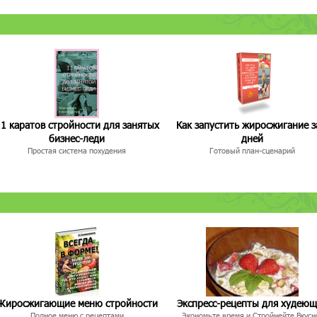
1 каратов стройности для занятых
Как запустить жиросжигание з
бизнес-леди
дней
Простая система похудения
Готовый план-сценарий
Жиросжигающие меню стройности
Экспресс-рецепты для худею
Полное меню с рецептами
Экономьте время и Стройнейте Вкусн