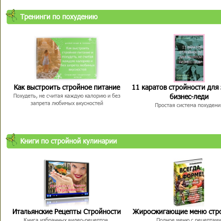
Тренинги по похудению
Как выстроить стройное питание
11 каратов стройности для
бизнес-леди
Похудеть, не считая каждую калорию и без
запрета любимых вкусностей
Простая система похудени
Книги по стройной кулинарии
Итальянские Рецепты Стройности
Жиросжигающие меню стр
Книга избранных видео-рецептов,
Полное меню с рецептам