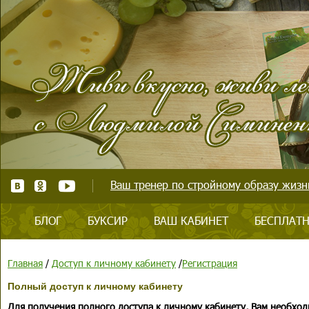
Ваш тренер по стройному образу жизни
БЛОГ
БУКСИР
ВАШ КАБИНЕТ
БЕСПЛАТН
Главная
/
Доступ к личному кабинету
/
Регистрация
Полный доступ к личному кабинету
Для получения полного доступа к личному кабинету, Вам необход