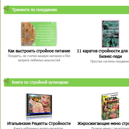
Тренинги по похудению
Как выстроить стройное питание
11 каратов стройности для
бизнес-леди
Похудеть, не считая каждую калорию и без
запрета любимых вкусностей
Простая система похудени
Книги по стройной кулинарии
Итальянские Рецепты Стройности
Жиросжигающие меню стр
Книга избранных видео-рецептов,
Полное меню с рецептам