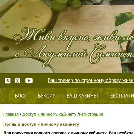
Ваш тренер по стройному образу жизни
БЛОГ
БУКСИР
ВАШ КАБИНЕТ
БЕСПЛАТН
Главная
/
Доступ к личному кабинету
/
Регистрация
Полный доступ к личному кабинету
Для получения полного доступа к личному кабинету, Вам необход