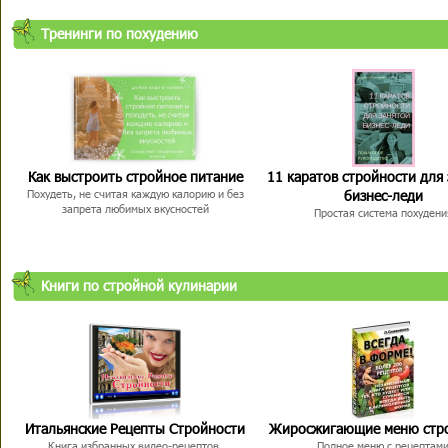
Тренинги по похудению
Как выстроить стройное питание
11 каратов стройности для
бизнес-леди
Похудеть, не считая каждую калорию и без
запрета любимых вкусностей
Простая система похудени
Книги по стройной кулинарии
Итальянские Рецепты Стройности
Жиросжигающие меню стр
Книга избранных видео-рецептов,
Полное меню с рецептам