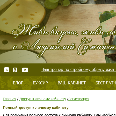
Ваш тренер по стройному образу жизни
БЛОГ
БУКСИР
ВАШ КАБИНЕТ
БЕСПЛАТН
Главная
/
Доступ к личному кабинету
/
Регистрация
Полный доступ к личному кабинету
Для получения полного доступа к личному кабинету, Вам необход