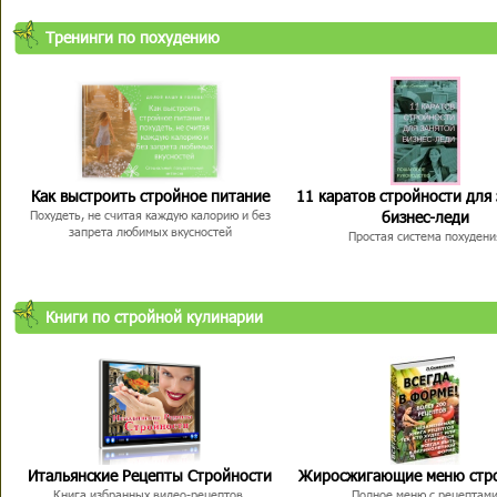
Тренинги по похудению
Как выстроить стройное питание
11 каратов стройности для
бизнес-леди
Похудеть, не считая каждую калорию и без
запрета любимых вкусностей
Простая система похудени
Книги по стройной кулинарии
Итальянские Рецепты Стройности
Жиросжигающие меню стр
Книга избранных видео-рецептов,
Полное меню с рецептам