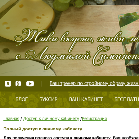
Ваш тренер по стройному образу жизни
БЛОГ
БУКСИР
ВАШ КАБИНЕТ
БЕСПЛАТН
Главная
/
Доступ к личному кабинету
/
Регистрация
Полный доступ к личному кабинету
Для получения полного доступа к личному кабинету, Вам необход