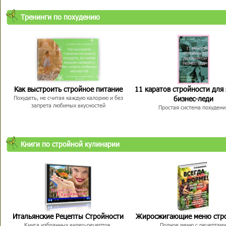
Тренинги по похудению
Как выстроить стройное питание
11 каратов стройности для
бизнес-леди
Похудеть, не считая каждую калорию и без
запрета любимых вкусностей
Простая система похудени
Книги по стройной кулинарии
Итальянские Рецепты Стройности
Жиросжигающие меню стр
Книга избранных видео-рецептов,
Полное меню с рецептам