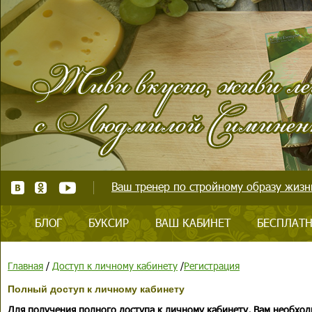
Ваш тренер по стройному образу жизни
БЛОГ
БУКСИР
ВАШ КАБИНЕТ
БЕСПЛАТН
Главная
/
Доступ к личному кабинету
/
Регистрация
Полный доступ к личному кабинету
Для получения полного доступа к личному кабинету, Вам необход