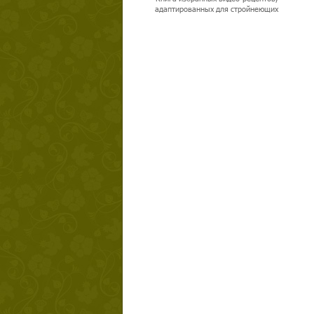
адаптированных для стройнеющих