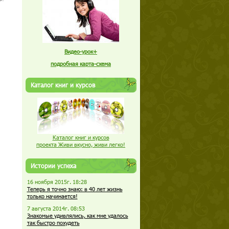
Видео-урок+
подробная карта-схема
Каталог книг и курсов
Каталог книг и курсов
проекта Живи вкусно, живи легко!
Истории успеха
16 ноября 2015г. 18:28
Теперь я точно знаю: в 40 лет жизнь
только начинается!
7 августа 2014г. 08:53
Знакомые удивлялись, как мне удалось
так быстро похудеть