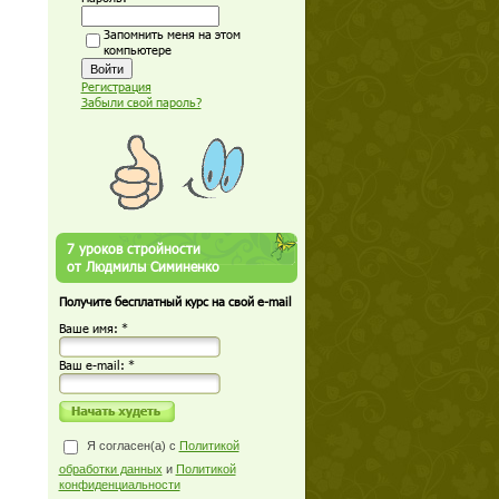
Запомнить меня на этом
компьютере
Регистрация
Забыли свой пароль?
7 уроков стройности
от Людмилы Симиненко
Получите бесплатный курс на свой e-mail
Ваше имя: *
Ваш е-mail: *
Я согласен(а) с
Политикой
обработки данных
и
Политикой
конфиденциальности