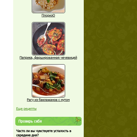
ПлоризО
Паприка, фаршированная чечевицей
Рагу из баклажанов с нутом
Еще рецепты
Проверь себя
Часто ли вы чувствуете усталость в
середине дня?