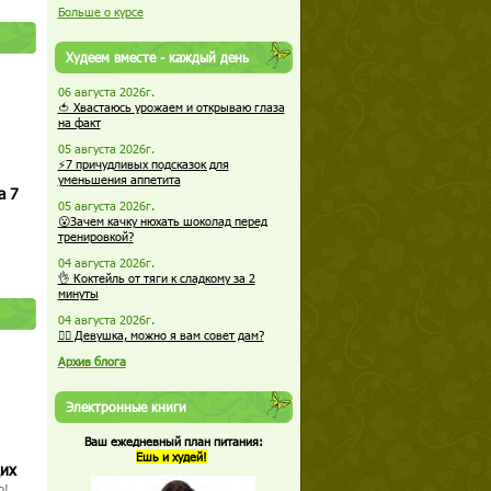
Больше о курсе
Худеем вместе - каждый день
06 августа 2026г.
🍅 Хвастаюсь урожаем и открываю глаза
на факт
05 августа 2026г.
⚡7 причудливых подсказок для
уменьшения аппетита
а 7
05 августа 2026г.
😮Зачем качку нюхать шоколад перед
тренировкой?
04 августа 2026г.
👌 Коктейль от тяги к сладкому за 2
минуты
04 августа 2026г.
🏋️‍♀️ Девушка, можно я вам совет дам?
Архив блога
Электронные книги
Ваш ежедневный план питания:
Ешь и худей!
щих
о!