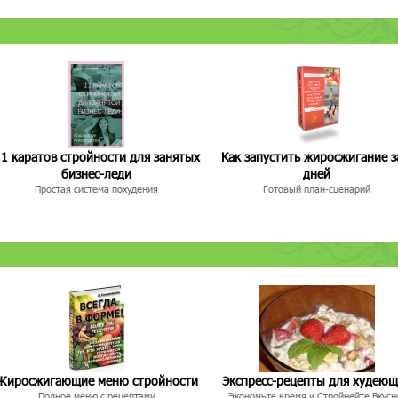
1 каратов стройности для занятых
Как запустить жиросжигание з
бизнес-леди
дней
Простая система похудения
Готовый план-сценарий
Жиросжигающие меню стройности
Экспресс-рецепты для худею
Полное меню с рецептами
Экономьте время и Стройнейте Вкусн