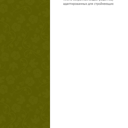
адаптированных для стройнеющих