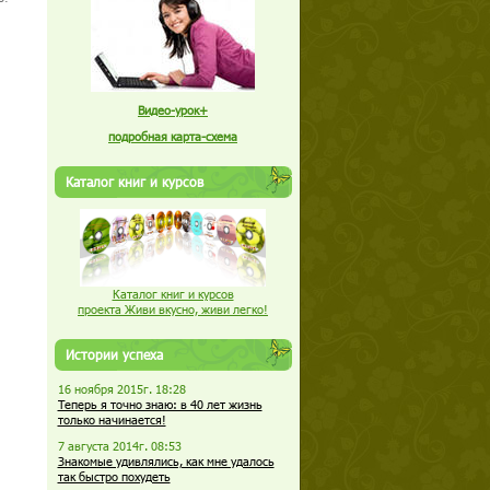
Видео-урок+
подробная карта-схема
Каталог книг и курсов
Каталог книг и курсов
проекта Живи вкусно, живи легко!
Истории успеха
16 ноября 2015г. 18:28
Теперь я точно знаю: в 40 лет жизнь
только начинается!
7 августа 2014г. 08:53
Знакомые удивлялись, как мне удалось
так быстро похудеть