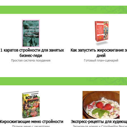
1 каратов стройности для занятых
Как запустить жиросжигание з
бизнес-леди
дней
Простая система похудения
Готовый план-сценарий
Жиросжигающие меню стройности
Экспресс-рецепты для худею
Полное меню с рецептами
Экономьте время и Стройнейте Вкусн