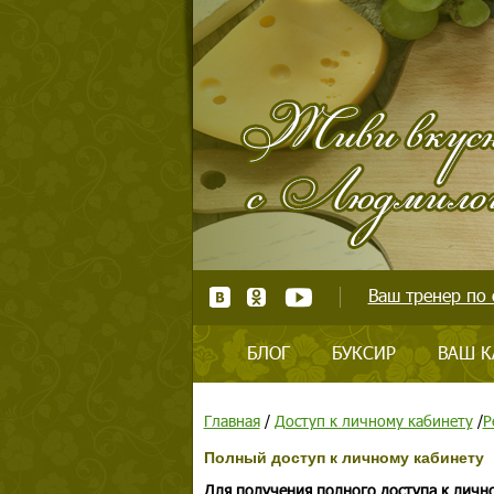
Ваш тренер по 
БЛОГ
БУКСИР
ВАШ К
Главная
/
Доступ к личному кабинету
/
Р
Полный доступ к личному кабинету
Для получения полного доступа к личн