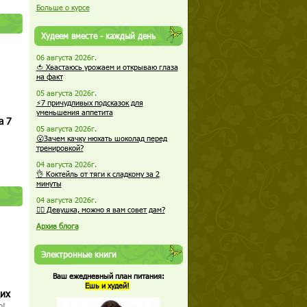
Больше о курсе
Худеем вместе - каждый день
06 августа 2026г.
🍅 Хвастаюсь урожаем и открываю глаза
на факт
05 августа 2026г.
⚡7 причудливых подсказок для
уменьшения аппетита
а 7
05 августа 2026г.
😮Зачем качку нюхать шоколад перед
тренировкой?
04 августа 2026г.
👌 Коктейль от тяги к сладкому за 2
минуты
04 августа 2026г.
🏋️‍♀️ Девушка, можно я вам совет дам?
Архив блога
Электронные книги
Ваш ежедневный план питания:
Ешь и худей!
щих
о!