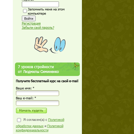
Запомнить меня на этом
компьютере
Регистрация
Забыли свой пароль?
7 уроков стройности
от Людмилы Симиненко
Получите бесплатный курс на свой e-mail
Ваше имя: *
Ваш е-mail: *
Я согласен(а) с
Политикой
обработки данных
и
Политикой
конфиденциальности