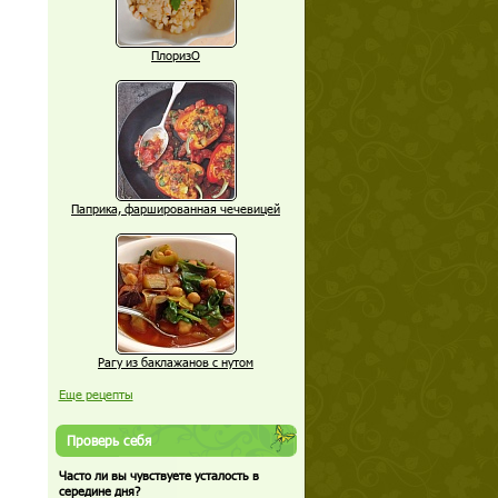
ПлоризО
Паприка, фаршированная чечевицей
Рагу из баклажанов с нутом
Еще рецепты
Проверь себя
Часто ли вы чувствуете усталость в
середине дня?