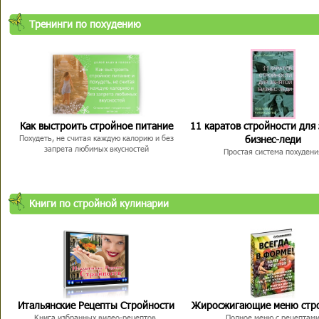
Тренинги по похудению
Как выстроить стройное питание
11 каратов стройности для
бизнес-леди
Похудеть, не считая каждую калорию и без
запрета любимых вкусностей
Простая система похудени
Книги по стройной кулинарии
Итальянские Рецепты Стройности
Жиросжигающие меню стр
Книга избранных видео-рецептов,
Полное меню с рецептам