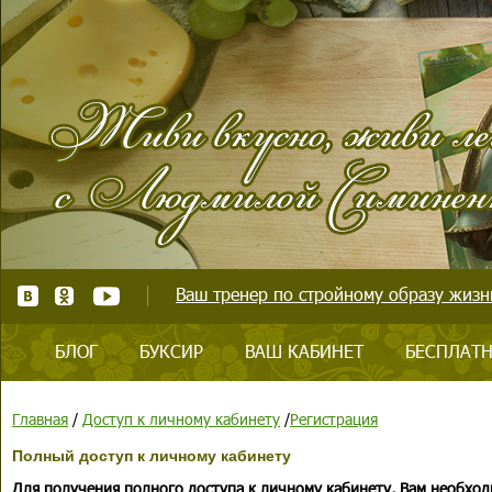
Ваш тренер по стройному образу жизни
БЛОГ
БУКСИР
ВАШ КАБИНЕТ
БЕСПЛАТН
Главная
/
Доступ к личному кабинету
/
Регистрация
Полный доступ к личному кабинету
Для получения полного доступа к личному кабинету, Вам необход