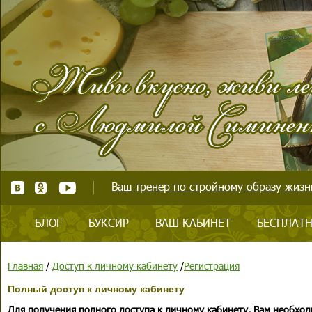
Ваш тренер по стройному образу жизни
БЛОГ
БУКСИР
ВАШ КАБИНЕТ
БЕСПЛАТН
Главная
/
Доступ к личному кабинету
/
Регистрация
Полный доступ к личному кабинету
Для получения полного доступа к личному кабинету, Вам необход