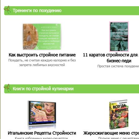
Тренинги по похудению
Как выстроить стройное питание
11 каратов стройности для
бизнес-леди
Похудеть, не считая каждую калорию и без
запрета любимых вкусностей
Простая система похудени
Книги по стройной кулинарии
Итальянские Рецепты Стройности
Жиросжигающие меню стр
Книга избранных видео-рецептов,
Полное меню с рецептам