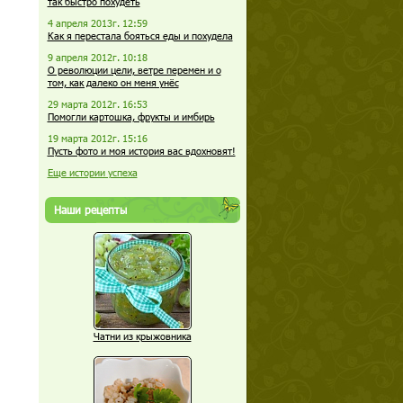
так быстро похудеть
4 апреля 2013г. 12:59
Как я перестала бояться еды и похудела
9 апреля 2012г. 10:18
О революции цели, ветре перемен и о
том, как далеко он меня унёс
29 марта 2012г. 16:53
Помогли картошка, фрукты и имбирь
19 марта 2012г. 15:16
Пусть фото и моя история вас вдохновят!
Еще истории успеха
Наши рецепты
Чатни из крыжовника