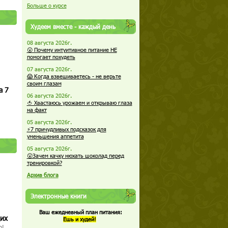
Больше о курсе
Худеем вместе - каждый день
08 августа 2026г.
😮 Почему интуитивное питание НЕ
помогает похудеть
07 августа 2026г.
😱 Когда взвешиваетесь - не верьте
своим глазам
а 7
06 августа 2026г.
🍅 Хвастаюсь урожаем и открываю глаза
на факт
05 августа 2026г.
⚡7 причудливых подсказок для
уменьшения аппетита
05 августа 2026г.
😮Зачем качку нюхать шоколад перед
тренировкой?
Архив блога
Электронные книги
Ваш ежедневный план питания:
щих
Ешь и худей!
о!