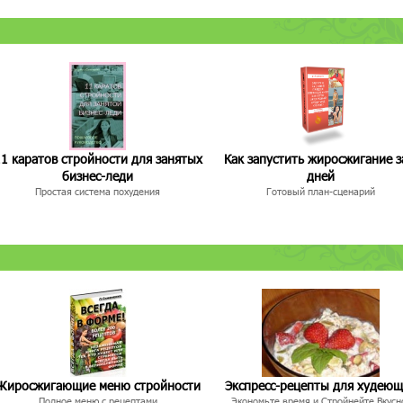
1 каратов стройности для занятых
Как запустить жиросжигание з
бизнес-леди
дней
Простая система похудения
Готовый план-сценарий
Жиросжигающие меню стройности
Экспресс-рецепты для худею
Полное меню с рецептами
Экономьте время и Стройнейте Вкусн