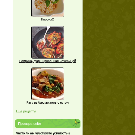
ПлоризО
Паприка, фаршированная чечевицей
Рагу из баклажанов с нутом
Еще рецепты
Проверь себя
Часто ли вы чувствуете усталость в