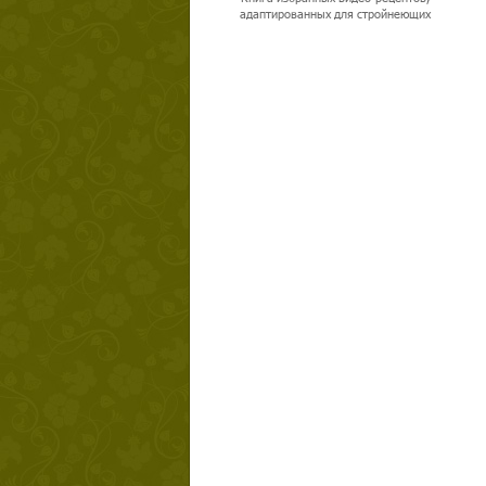
адаптированных для стройнеющих