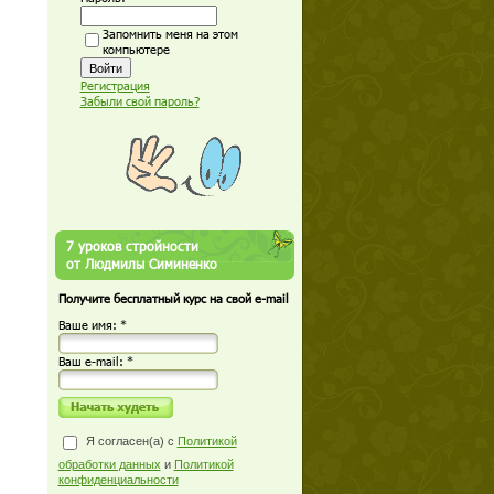
Запомнить меня на этом
компьютере
Регистрация
Забыли свой пароль?
7 уроков стройности
от Людмилы Симиненко
Получите бесплатный курс на свой e-mail
Ваше имя: *
Ваш е-mail: *
Я согласен(а) с
Политикой
обработки данных
и
Политикой
конфиденциальности