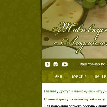
Ваш тренер по 
БЛОГ
БУКСИР
ВАШ К
Главная
/
Доступ к личному кабинету
/
Р
Полный доступ к личному кабинету
Для получения полного доступа к личн