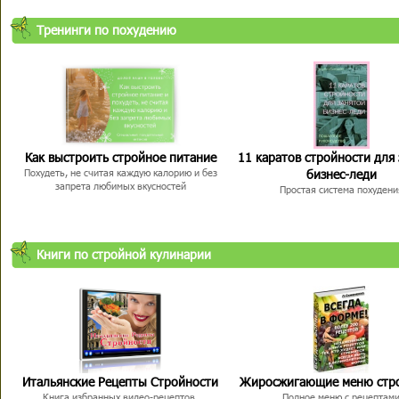
Тренинги по похудению
Как выстроить стройное питание
11 каратов стройности для
бизнес-леди
Похудеть, не считая каждую калорию и без
запрета любимых вкусностей
Простая система похудени
Книги по стройной кулинарии
Итальянские Рецепты Стройности
Жиросжигающие меню стр
Книга избранных видео-рецептов,
Полное меню с рецептам