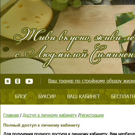
Ваш тренер по стройному образу жизни
БЛОГ
БУКСИР
ВАШ КАБИНЕТ
БЕСПЛАТН
Главная
/
Доступ к личному кабинету
/
Регистрация
Полный доступ к личному кабинету
Для получения полного доступа к личному кабинету, Вам необход