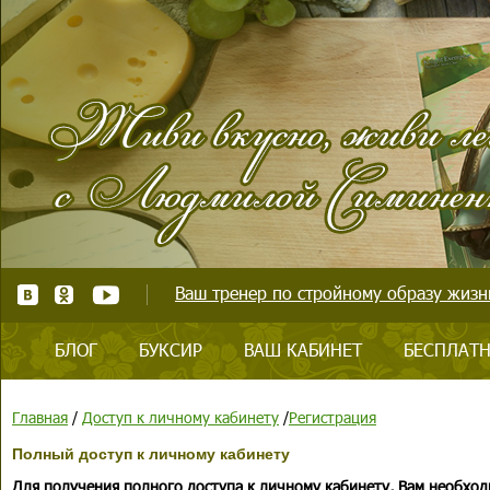
Ваш тренер по стройному образу жизни
БЛОГ
БУКСИР
ВАШ КАБИНЕТ
БЕСПЛАТН
Главная
/
Доступ к личному кабинету
/
Регистрация
Полный доступ к личному кабинету
Для получения полного доступа к личному кабинету, Вам необход