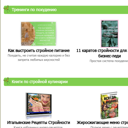
Тренинги по похудению
Как выстроить стройное питание
11 каратов стройности для
бизнес-леди
Похудеть, не считая каждую калорию и без
запрета любимых вкусностей
Простая система похудени
Книги по стройной кулинарии
Итальянские Рецепты Стройности
Жиросжигающие меню стр
Книга избранных видео-рецептов,
Полное меню с рецептам