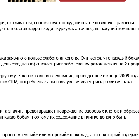
и, оказывается, способствует похуданию и не позволяет раковым
, что в состав карри входит куркума, а точнее, ее пахучий компонен
ка заявило о пользе слабого алкоголя. Считается, что каждый бока
 день ежедневно) снижает риск заболевания раком легких на 2 проц
другому. Как показало исследование, проведенное в конце 2009 год
ом США, потребление алкоголя увеличивает риск развития рака
и, а значит, предотвращает повреждение здоровых клеток и образо
ан какао-бобам, поэтому их содержание в плитке должно быть
 просто «темный» или «горький» шоколад, а тот, который содержи