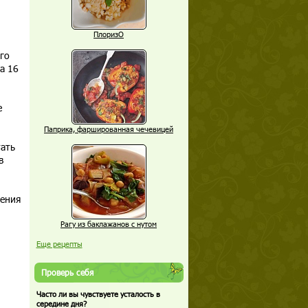
ПлоризО
го
а 16
е
Паприка, фаршированная чечевицей
тать
в
нения
Рагу из баклажанов с нутом
Еще рецепты
Проверь себя
Часто ли вы чувствуете усталость в
середине дня?