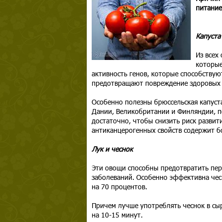
питание
Капуста
Из всех
которые
активность генов, которые способствую
предотвращают повреждение здоровых 
Особенно полезны брюссельская капуста
Дании, Великобритании и Финляндии, по
достаточно, чтобы снизить риск развити
антиканцерогенных свойств содержит б
Лук и чеснок
Эти овощи способны предотвратить пер
заболеваний. Особенно эффективна чес
на 70 процентов.
Причем лучше употреблять чеснок в сыр
на 10-15 минут.