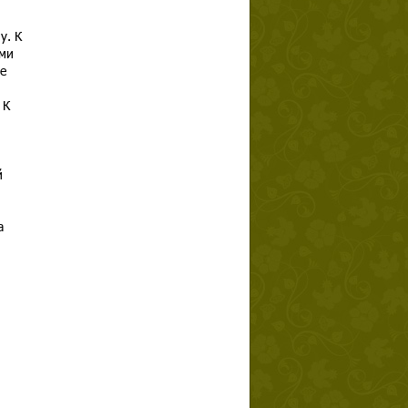
у. К
ми
е
 К
й
а