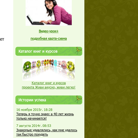
Видео-урок+
ет
подробная карта-схема
Каталог книг и курсов
Каталог книг и курсов
проекта Живи вкусно, живи легко!
Истории успеха
16 ноября 2015г. 18:28
Теперь я точно знаю: в 40 лет жизнь
только начинается!
7 августа 2014г. 08:53
Знакомые удивлялись, как мне удалось
так быстро похудеть