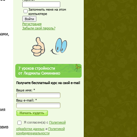
Запомнить меня на этом
компьютере
Регистрация
Забыли свой пароль?
вами,
7 уроков стройности
от Людмилы Симиненко
Получите бесплатный курс на свой e-mail
Ваше имя: *
Ваш е-mail: *
ния
Я согласен(а) с
Политикой
авив
обработки данных
и
Политикой
конфиденциальности