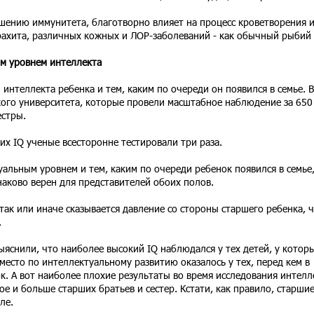
шению иммунитета, благотворно влияет на процесс кроветворения 
рахита, различных кожных и ЛОР-заболеваний - как обычный рыбий
м уровнем интеллекта
интеллекта ребенка и тем, каким по очереди он появился в семье. В
кого университета, которые провели масштабное наблюдение за 650
естры.
 их IQ ученые всесторонне тестировали три раза.
уальным уровнем и тем, каким по очереди ребенок появился в семье
наково верен для представителей обоих полов.
так или иначе сказывается давление со стороны старшего ребенка, ч
.
ыяснили, что наиболее высокий IQ наблюдался у тех детей, у котор
место по интеллектуальному развитию оказалось у тех, перед кем в
. А вот наиболее плохие результаты во время исследования интелл
ое и больше старших братьев и сестер. Кстати, как правило, старши
ле.