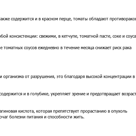
также содержится и в красном перце, томаты обладают противорак
ой консистенции: свежими, в кетчупе, томатной пасте, соке и соуса
е томатных соусов ежедневно в течение месяца снижает риск рака
и организма от разрушения, это благодаря высокой концентрации в
содержится и в голубике, укрепляет зрение и предотвращает возрас
лагиновая кислота, которая препятствует прорастанию в опухоль
 очаг болезни питания и способности жить.