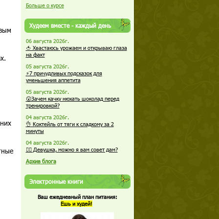
Больше о курсе
Худеем вместе - каждый день
овым
06 августа 2026г.
🍅 Хвастаюсь урожаем и открываю глаза
на факт
х.
05 августа 2026г.
⚡7 причудливых подсказок для
уменьшения аппетита
05 августа 2026г.
😮Зачем качку нюхать шоколад перед
тренировкой?
04 августа 2026г.
 них
👌 Коктейль от тяги к сладкому за 2
минуты
04 августа 2026г.
тные
🏋️‍♀️ Девушка, можно я вам совет дам?
Архив блога
Электронные книги
Ваш ежедневный план питания:
Ешь и худей!