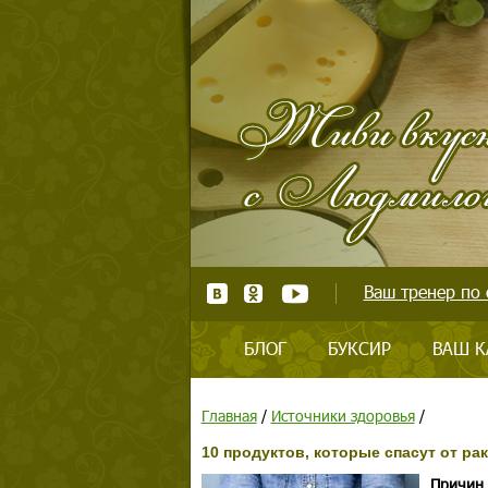
Ваш тренер по 
БЛОГ
БУКСИР
ВАШ К
Главная
/
Источники здоровья
/
10 продуктов, которые спасут от рак
Причин 