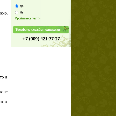
Да
и
 жир.
Нет
Телефоны службы поддержки
+7 (909) 421-77-27
,
то и
ых не
екта
е