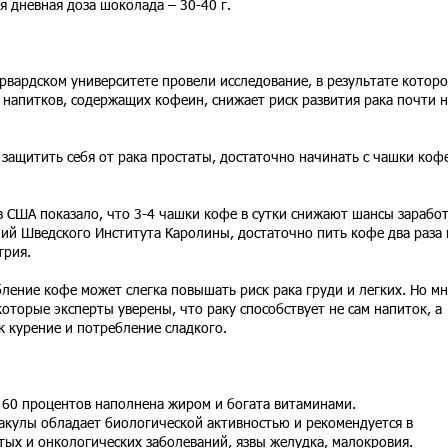
я дневная доза шоколада – 30-40 г.
вардском университете провели исследование, в результате которо
напитков, содержащих кофеин, снижает риск развития рака почти н
 защитить себя от рака простаты, достаточно начинать с чашки коф
 США показало, что 3-4 чашки кофе в сутки снижают шансы зарабо
ий Шведского Института Каролины, достаточно пить кофе два раза 
трия.
бление кофе может слегка повышать риск рака груди и легких. Но м
оторые эксперты уверены, что раку способствует не сам напиток, а
к курение и потребление сладкого.
 60 процентов наполнена жиром и богата витаминами.
акулы обладает биологической активностью и рекомендуется в
ых и онкологических заболеваний, язвы желудка, малокровия.