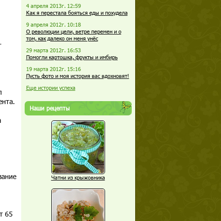
4 апреля 2013г. 12:59
Как я перестала бояться еды и похудела
9 апреля 2012г. 10:18
О революции цели, ветре перемен и о
том, как далеко он меня унёс
т
29 марта 2012г. 16:53
Помогли картошка, фрукты и имбирь
19 марта 2012г. 15:16
Пусть фото и моя история вас вдохновят!
Еще истории успеха
л
ента.
Наши рецепты
а
вание
Чатни из крыжовника
т 65