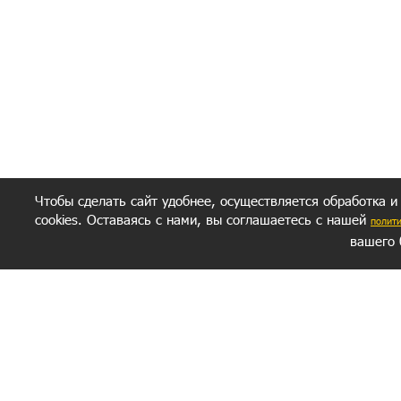
Получение моих 
Важно:
Ваш результат зависит от вашей мотивации
следуете моим советам из писем и книг.
Главное, что должно у вас быть - вер
желание заботься о своем здоровье.
Удачи! Искрен
Чтобы сделать сайт удобнее, осуществляется обработка и
cookies. Оставаясь с нами, вы соглашаетесь с нашей
полит
вашего 
СЕКРЕТНЫЙ РАЗДЕЛ
ВОПРОС-ОТВЕТ
ОБ АВТОРЕ
Политика обработки данных
Политика конфиденциальности