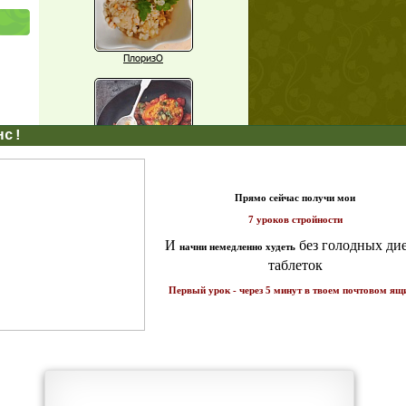
ПлоризО
X
щих
о!
Паприка, фаршированная чечевицей
т и
ике!
Рагу из баклажанов с нутом
Еще рецепты
Проверь себя
Часто ли вы чувствуете усталость в