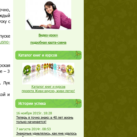
очно,
аждый
ску с
пуске
Видео-урок+
kusno-
подробная карта-схема
Каталог книг и курсов
рская
е – 3
. Лук
Каталог книг и курсов
проекта Живи вкусно, живи легко!
кой и
Истории успеха
16 ноября 2015г. 18:28
Теперь я точно знаю: в 40 лет жизнь
только начинается!
7 августа 2014г. 08:53
Знакомые удивлялись, как мне удалось