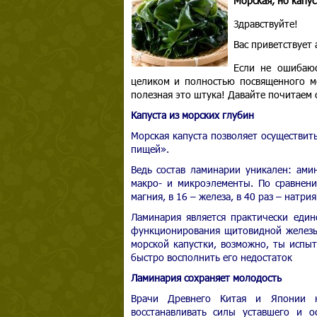
Морская, но капус
Здравствуйте!
Вас приветствует
Если не ошибаюс
целиком и полностью посвященного мо
полезная это штука! Давайте почитаем 
Капуста из морских глубин
Морская капуста позволяет осуществит
пищей».
Ведь состав ламинарии уникален: ами
макро- и микроэлементы. По сравнен
магния, в 16 – железа, в 40 раз – натрия
Ламинария является практически еди
функционирования щитовидной железы.
морской капустки, возможно, ты испыт
быстро восполнить его недостаток
Ламинария сохраняет молодость
Врачи Древнего Китая и Японии н
восстанавливать силы уставшего и о