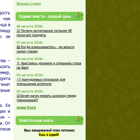
Больше о курсе
дость
Худеем вместе - каждый день
, чем
нца в
08 августа 2026г.
 пищу
😮 Почему интуитивное питание НЕ
помогает похудеть
ю ее
07 августа 2026г.
😱 Когда взвешиваетесь - не верьте
своим глазам
06 августа 2026г.
тва –
🍅 Хвастаюсь урожаем и открываю глаза
ысить
на факт
имер,
05 августа 2026г.
дукта
⚡7 причудливых подсказок для
гинат
уменьшения аппетита
езные
05 августа 2026г.
😮Зачем качку нюхать шоколад перед
тренировкой?
а. Ее
Архив блога
дке и
том –
Электронные книги
и. От
елков
Ваш ежедневный план питания:
Ешь и худей!