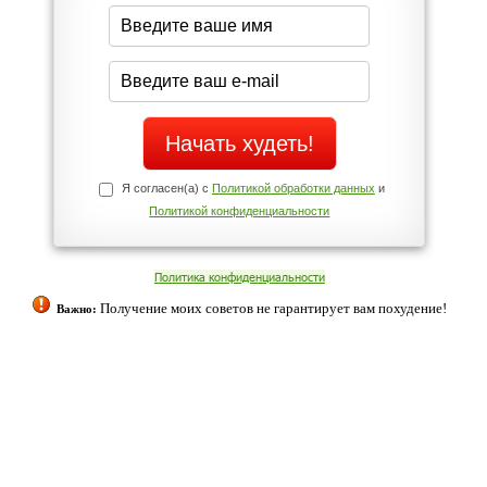
середине дня?
Да
Нет
Телефоны службы поддержки
+7 (909) 421-77-27
ованием cookies. Оставаясь с нами, вы соглашаетесь с нашей
 браузера.
Согласен
ательно вы
 фигуру и