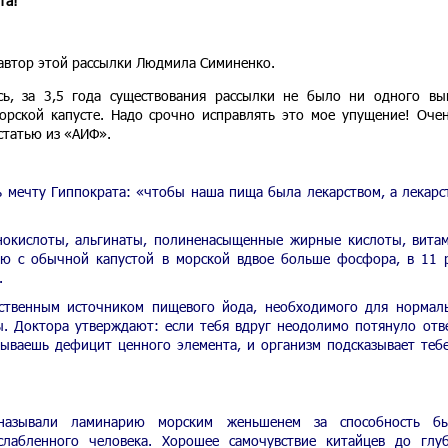
та!
 автор этой рассылки Людмила Симиненко.
ь, за 3,5 года существования рассылки не было ни одного вы
рской капусте. Надо срочно исправлять это мое упущение! Оче
статью из «АИФ».
ь мечту Гиппократа: «чтобы наша пища была лекарством, а лекарс
нокислоты, альгинаты, полиненасыщенные жирные кислоты, вита
ию с обычной капустой в морской вдвое больше фосфора, в 11 
.
нственным источником пищевого йода, необходимого для нормал
 Доктора утверждают: если тебя вдруг неодолимо потянуло отв
ываешь дефицит ценного элемента, и организм подсказывает тебе
азывали ламинарию морским женьшенем за способность бы
слабленного человека. Хорошее самочувствие китайцев до глу