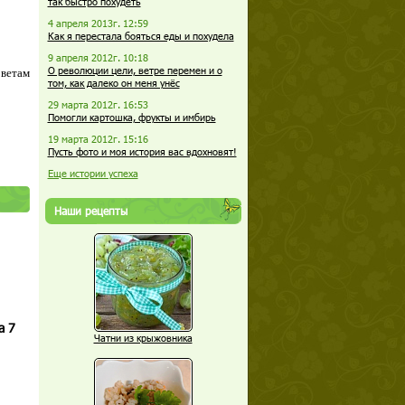
так быстро похудеть
4 апреля 2013г. 12:59
Как я перестала бояться еды и похудела
9 апреля 2012г. 10:18
О революции цели, ветре перемен и о
оветам
том, как далеко он меня унёс
29 марта 2012г. 16:53
Помогли картошка, фрукты и имбирь
19 марта 2012г. 15:16
Пусть фото и моя история вас вдохновят!
Еще истории успеха
Наши рецепты
а 7
Чатни из крыжовника