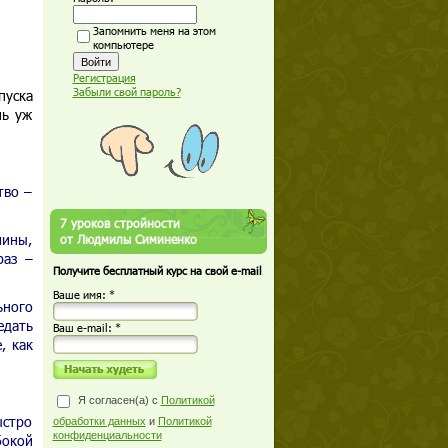
Запомнить меня на этом
компьютере
Регистрация
Забыли свой пароль?
пуска
нь уж
тво –
7 уроков стройности
мины,
от Людмилы Симиненко
раз –
Получите бесплатный курс на свой e-mail
Ваше имя: *
ьного
едать
Ваш е-mail: *
, как
Я согласен(а) с
Политикой
стро
обработки данных
и
Политикой
конфиденциальности
бокой