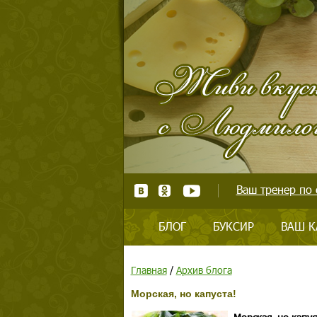
Ваш тренер по 
БЛОГ
БУКСИР
ВАШ К
Главная
/
Архив блога
Морская, но капуста!