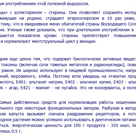
ным употреблением этой полезной водоросли.
рцы» с холестерином – стерины. Они позволяют сохранять моло
 живущие на родине, страдают атеросклерозом в 10 раз реже
 тому, что в ежедневное меню обитателей страны Восходящего Сол
ия. Ученые также доказали, что при длительном употреблении в
чшаются показатели крови: стерины препятствуют повышени
 и нормализуют ментструальный цикл у женщин.
рия еще ценна тем, что содержит биологически активные вещес
 токсины (включая соли тяжелых металлов и радионуклиды), пов
я раком. Их широко используют в пищевой промышленности, напр
ений, мороженого, хлеба. Поэтому если увидишь на этикетке про
слота, Е401- альгинат натрия, Е402 - альгинат калия, Е403 - аль
6 – агар, Е421 - маннит - не пугайся. Это не консерванты, а пол
самых действенных средств для нормализации работы кишечник
ельного при некоторых функциональных запорах. Разбухая в желу
кая капуста вызывает сначала раздражение рецепторов, а по
дное растение можно успешно использовать в диетическом питани
ься. Энергетическая ценность для 100 г продукта - 350 ккал, б
лишь 0,5 г.