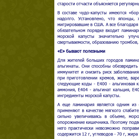
старости отчасти объясняется регуляр
В составе чудо-капусты имеются «бо
надолго. Установлено, что японцы,
мигрировавшие в США. А все благодаря
обязательном порядке входит ламинар
морской капусты значительно улу
свертываемости, образованию тромбов,
«Е» бывают полезными
Для жителей больших городов ламина
альгинаты. Они способны обезвредить
иммунитет и снизить риск заболевани
при приготовлении кремов, желе, вар
следующие коды - Е400 - альгиновая ки
аммония, Е404 - альгинат кальция, Е40
ингредиенты морской капусты.
А еще ламинария является одним из 
применяют в качестве мягкого слабит
сильно увеличиваясь в объеме, морс
опорожнение кишечника. Поэтому подво
него практически невозможно поправит
содержится 12 г, углеводов - 70 г, жира 