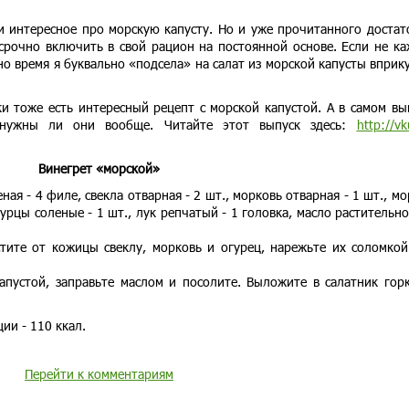
и интересное про морскую капусту. Но и уже прочитанного достат
срочно включить в свой рацион на постоянной основе. Если не к
но время я буквально «подсела» на салат из морской капусты вприку
и тоже есть интересный рецепт с морской капустой. А в самом вы
 нужны ли они вообще. Читайте этот выпуск здесь:
http://v
Винегрет «морской»
ая - 4 филе, свекла отварная - 2 шт., морковь отварная - 1 шт., мо
гурцы соленые - 1 шт., лук репчатый - 1 головка, масло растительно
ите от кожицы свеклу, морковь и огурец, нарежьте их соломкой
апустой, заправьте маслом и посолите. Выложите в салатник гор
ии - 110 ккал.
Перейти к комментариям