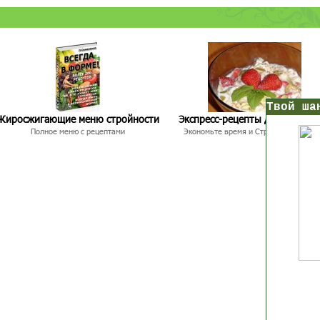
нс!
Жиросжигающие меню стройности
Экспресс-рецепты для худею
Полное меню с рецептами
Экономьте время и Стройнейте Вкусн
Прямо сейчас получи мои
7 уроков стройности
И
без голодных дие
начни немедленно худеть
таблеток
Первый урок - через 5 минут в твоем почтовом ящ