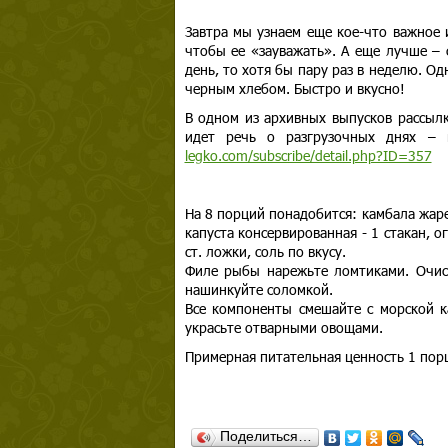
Завтра мы узнаем еще кое-что важное 
чтобы ее «зауважать». А еще лучше – 
день, то хотя бы пару раз в неделю. Од
черным хлебом. Быстро и вкусно!
В одном из архивных выпусков рассылк
идет речь о разгрузочных днях –
legko.com/subscribe/detail.php?ID=357
На 8 порций понадобится: камбала жарен
капуста консервированная - 1 стакан, о
ст. ложки, соль по вкусу.
Филе рыбы нарежьте ломтиками. Очист
нашинкуйте соломкой.
Все компоненты смешайте с морской к
украсьте отварными овощами.
Примерная питательная ценность 1 порц
Поделиться…