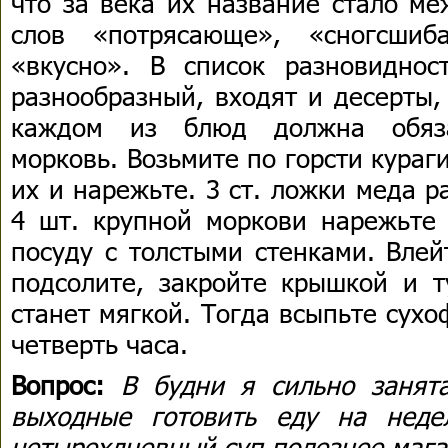
что за века их название стало м
слов «потрясающе», «сногсшиб
«вкусно». В список разновидно
разнообразный, входят и десерты,
каждом из блюд должна обязат
морковь. Возьмите по горсти кураг
их и нарежьте. 3 ст. ложки меда р
4 шт. крупной моркови нарежьте
посуду с толстыми стенками. Влей
подсолите, закройте крышкой и т
станет мягкой. Тогда всыпьте сух
четверть часа.
Вопрос:
В будни я сильно занят
выходные готовить еду на неде
четырехдневный суп полезнее маг