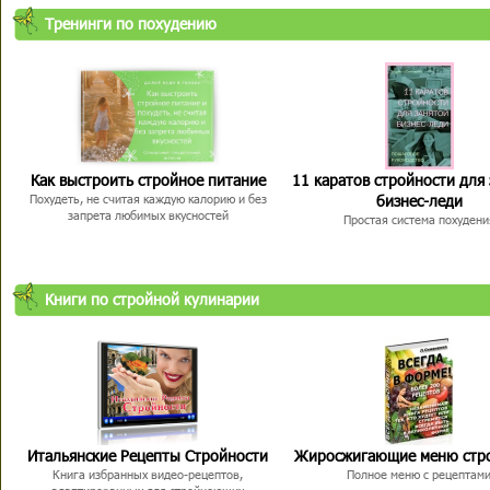
Тренинги по похудению
Как выстроить стройное питание
11 каратов стройности для
бизнес-леди
Похудеть, не считая каждую калорию и без
запрета любимых вкусностей
Простая система похудени
Книги по стройной кулинарии
Итальянские Рецепты Стройности
Жиросжигающие меню стр
Книга избранных видео-рецептов,
Полное меню с рецептам