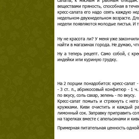
салаты, к мясным и рыбным блюдам. 
веществами пряность, способная в тече
кресс-салата его надо сеять каждую н
недельном-двухнедельном возрасте. Для
недели появляются молодые листья. И т
Ну не красота ли? У меня уже закончил
найти в магазинах города. Не думаю, чт
Ну а теперь рецепт. Само собой, с кр
индейки или куриную грудку.
На 2 порции понадобится: кресс-салат -
- 3 ст. л., абрикосовый конфитюр - 1 ч.
по вкусу, соль сахар, зелень - по вкусу.
Кресс-салат помыть и стряхнуть с него
кружками. Киви очистить и каждый ра
лимонный сок. Заправку приправить сол
на тарелках вместе с апельсинами и кив
Примерная питательная ценность одной 