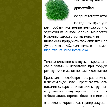
Красота и вкуснота!
Здравствуйте!
Вас приветствует авт
Прежде чем приступи
книг добавились новые возможности о
зарубежных банков и с помощью платежн
Напомню адреса страниц моих книг.
Книга «Как приручить свой аппетит и п
Аудио-книга «Худеем вместе – каж
http://figura.stilno.info/audio/
Тема сегодняшнего выпуска – кресс-сал
его в салаты и использую при сооруж
редьку. А чем же он полезен? Вот каку
Кресс-салат - слабопрянное, растение
в свежем виде. Зелень кресс-салата бог
витамин С, каротин и витамины группы 
и улучшает пищеварение. Кроме тог
заболеваниях, стрессе, болях в спине и 
Эта зелень хороша как гарнир-закуска