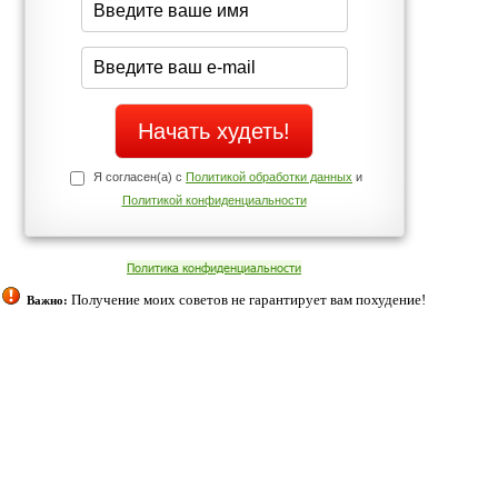
Да
Нет
Телефоны службы поддержки
+7 (909) 421-77-27
ованием cookies. Оставаясь с нами, вы соглашаетесь с нашей
 браузера.
Согласен
ательно вы
 фигуру и