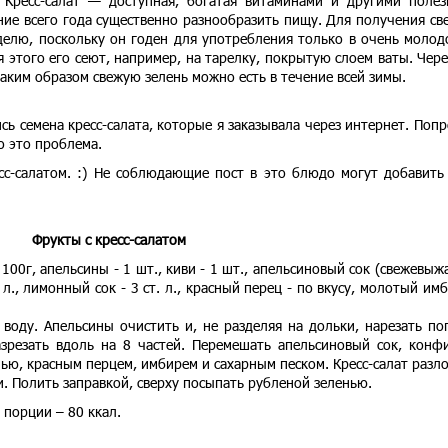
Кресс-салат — доступная, богатая витаминами и другими поле
ние всего года существенно разнообразить пищу. Для получения св
еделю, поскольку он годен для употребления только в очень моло
 этого его сеют, например, на тарелку, покрытую слоем ваты. Чере
аким образом свежую зелень можно есть в течение всей зимы.
ись семена кресс-салата, которые я заказывала через интернет. Поп
о это проблема.
есс-салатом. :) Не соблюдающие пост в это блюдо могут добавить
Фрукты с кресс-салатом
 100г, апельсины - 1 шт., киви - 1 шт., апельсиновый сок (свежевыж
 л., лимонный сок - 3 ст. л., красный перец - по вкусу, молотый имб
 воду. Апельсины очистить и, не разделяя на дольки, нарезать по
зрезать вдоль на 8 частей. Перемешать апельсиновый сок, конф
ью, красным перцем, имбирем и сахарным песком. Кресс-салат разл
и. Полить заправкой, сверху посыпать рубленой зеленью.
порции – 80 ккал.