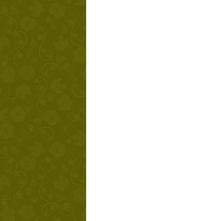
Твой ша