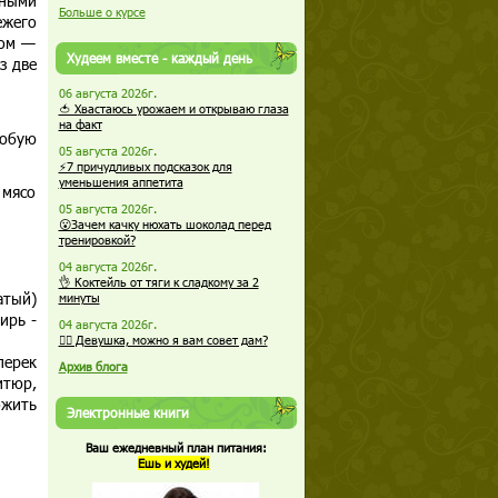
зными
Больше о курсе
ежего
дом —
Худеем вместе - каждый день
з две
06 августа 2026г.
🍅 Хвастаюсь урожаем и открываю глаза
на факт
робую
05 августа 2026г.
⚡7 причудливых подсказок для
уменьшения аппетита
 мясо
05 августа 2026г.
😮Зачем качку нюхать шоколад перед
тренировкой?
04 августа 2026г.
👌 Коктейль от тяги к сладкому за 2
атый)
минуты
ирь -
04 августа 2026г.
🏋️‍♀️ Девушка, можно я вам совет дам?
перек
Архив блога
итюр,
ожить
Электронные книги
Ваш ежедневный план питания:
Ешь и худей!