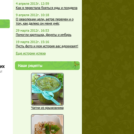
4 апреля 2013г. 12:59
Как я перестала бояться еды и похудела
9 апреля 2012г. 10:18
О революции цели, ветре перемен и о
том, как далеко он меня унёс
29 марта 2012г. 16:53
Помогли картошка, фрукты и имбирь
19 марта 2012г. 15:16
Пусть фото и моя история вас вдохновят!
Еще истории успеха
Наши рецепты
щих
о!
Чатни из крыжовника