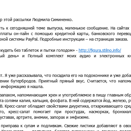
ор этой рассылки
Людмила Симиненко.
ть к сегодняшней теме выпуска, маленькое сообщение. На сайтах
платы он-лайн с помощью кредитной карты, банковского перево
ой системы PayPal. Подробные инструкции – на страницах заказа.
охудеть без таблеток и пытки голодом» -
http://figura.stilno.info/
дый день» и Полный комплект моих аудио и электронных кн
ат. Я уже рассказывала, что посадила его на подоконнике и уже доб
ении бутербродов. Приятный пряный вкус. Считается, что напом
ю информацию я нашла.
 с запахом, напоминающим хрен и употребляемое в пищу главным об
ата солями калия, кальция, фосфата. В ней содержатся йод, железо, р
В. Кресс-салат обладает свойствами диуретика, отхаркивающего сре
о, кресс-салат помогает при простудах, насморках, бронхиа
суставах, артрите, анемии, запорах и эмфиземе.
, приправа к супам и подливкам. Свежие листики добавляют в ов