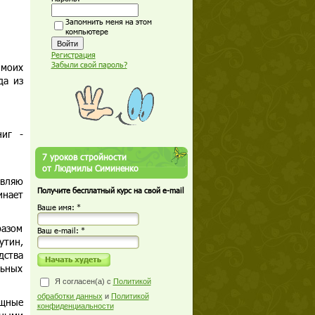
Запомнить меня на этом
компьютере
Регистрация
Забыли свой пароль?
 моих
да из
иг -
7 уроков стройности
от Людмилы Симиненко
авляю
Получите бесплатный курс на свой e-mail
инает
Ваше имя: *
разом
Ваш е-mail: *
утин,
дства
льных
Я согласен(а) с
Политикой
обработки данных
и
Политикой
ощные
конфиденциальности