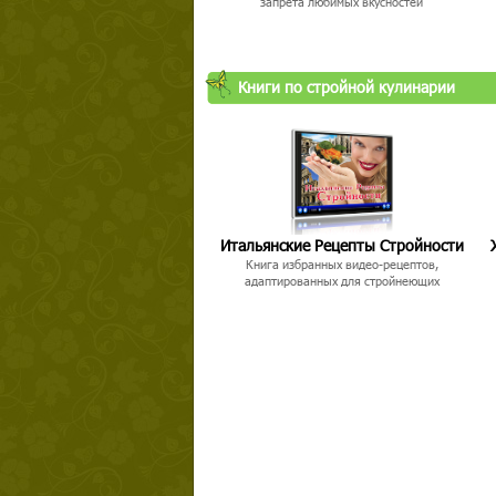
запрета любимых вкусностей
Книги по стройной кулинарии
Итальянские Рецепты Стройности
Книга избранных видео-рецептов,
адаптированных для стройнеющих