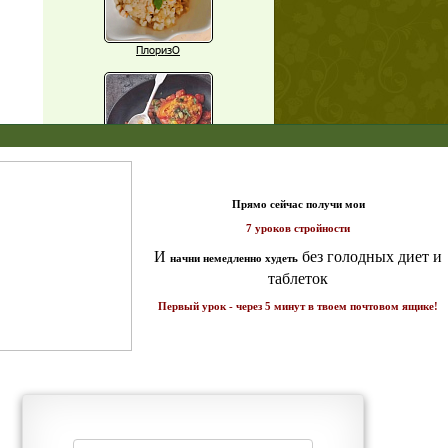
ПлоризО
X
Паприка, фаршированная чечевицей
т и
ике!
Рагу из баклажанов с нутом
Еще рецепты
Проверь себя
Часто ли вы чувствуете усталость в
середине дня?