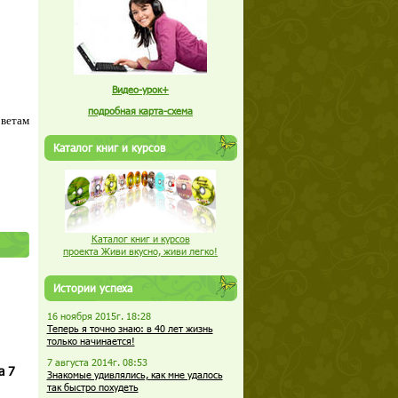
Видео-урок+
подробная карта-схема
оветам
Каталог книг и курсов
Каталог книг и курсов
проекта Живи вкусно, живи легко!
Истории успеха
16 ноября 2015г. 18:28
Теперь я точно знаю: в 40 лет жизнь
только начинается!
7 августа 2014г. 08:53
а 7
Знакомые удивлялись, как мне удалось
так быстро похудеть