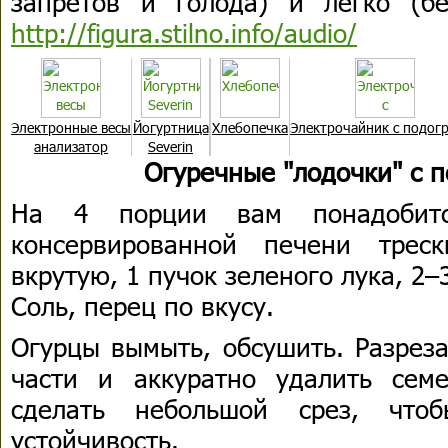
запретов и голода) и легко (б
http://figura.stilno.info/audio/
Электронные весы
Йогуртница
Хлебопечка
Электрочайник с подог
анализатор
Severin
Огуречные "лодочки" с 
На 4 порции вам понадобит
консервированной печени трес
вкрутую, 1 пучок зеленого лука, 2–
Соль, перец по вкусу.
Огурцы вымыть, обсушить. Разрез
части и аккуратно удалить сем
сделать небольшой срез, чтоб
устойчивость.