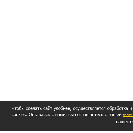
Я согласен(а
Политик
Полити
Получение моих 
Важно:
Ваш результат зависит от вашей мотивации
следуете моим советам из писем и книг.
Главное, что должно у вас быть - вер
желание заботься о своем здоровье.
Удачи! Искрен
Чтобы сделать сайт удобнее, осуществляется обработка и
cookies. Оставаясь с нами, вы соглашаетесь с нашей
полит
вашего 