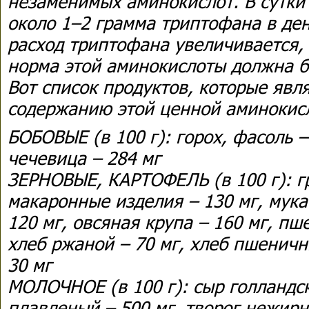
незаменимых аминокислот. В сутки
около 1–2 грамма триптофана в ден
расход триптофана увеличивается, 
норма этой аминокислоты должна б
Вот список продуктов, которые явл
содержанию этой ценной аминокис
БОБОВЫЕ (в 100 г): горох, фасоль – 
чечевица – 284 мг
ЗЕРНОВЫЕ, КАРТОФЕЛЬ (в 100 г): гр
макаронные изделия – 130 мг, мука
120 мг, овсяная крупа – 160 мг, пше
хлеб ржаной – 70 мг, хлеб пшеничн
30 мг
МОЛОЧНОЕ (в 100 г): сыр голландск
плавленый – 500 мг, творог нежирн