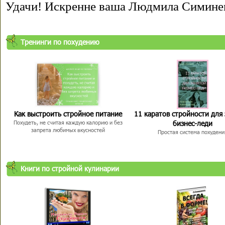
Удачи! Искренне ваша Людмила Симине
Тренинги по похудению
Как выстроить стройное питание
11 каратов стройности для
бизнес-леди
Похудеть, не считая каждую калорию и без
запрета любимых вкусностей
Простая система похудени
Книги по стройной кулинарии