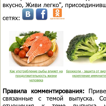
вкусно, Живи легко", присоединив
сетях:
Как употребление рыбы влияет на
Брокколи - защита от вир
продолжительность жизни
укрепление иммуните
человека
Правила комментирования:
Приве
связанные с темой выпуска. С
отношения к теме выпуска 