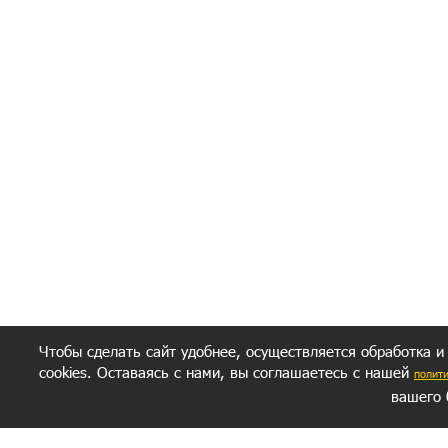
Полити
Получение моих 
Важно:
Ваш результат зависит от вашей мотивации
следуете моим советам из писем и книг.
Главное, что должно у вас быть - вер
желание заботься о своем здоровье.
Удачи! Искрен
Чтобы сделать сайт удобнее, осуществляется обработка и
cookies. Оставаясь с нами, вы соглашаетесь с нашей
полит
вашего 