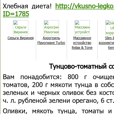
Хлебная диета!
http://vkusno-legko
ID=1785
Серьги Виринея
Aэрогриль
Массажное
Slim &
Flavorwave Turbo
устройство
коррект
Relax & Tone
бел
Тунцово-томатный со
Вам понадобится: 800 г очище
томатов, 200 г мякоти тунца в собс
зеленых и черных оливок без косточ
ч. л. рубленой зелени орегано, 6 ст
Оливки, мякоть тунца, томаты и