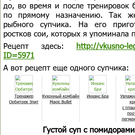
до, во время и после тренировок 
по прямому назначению. Так ж
рыбного супчика. На его приго
ростков сои, которых я упоминала 
Рецепт здесь:
http://vkusno-le
ID=5971
А вот рецепт еще одного супчика:
Тренажер
Кухонный комбайн
Инханс Бра
Увлаж
Орбитрек Элит
Magic Bullet
кр
с пла
про
пегме
Густой суп с помидорам