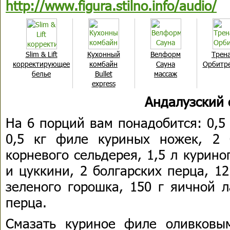
http://www.figura.stilno.info/audio/
Slim & Lift
Кухонный
Велформ
Трен
корректирующее
комбайн
Сауна
Орбитре
белье
Bullet
массаж
express
Андалузский 
На 6 порций вам понадобится: 0,5
0,5 кг филе куриных ножек, 2 
корневого сельдерея, 1,5 л курино
и цуккини, 2 болгарских перца, 1
зеленого горошка, 150 г яичной 
перца.
Смазать куриное филе оливковы