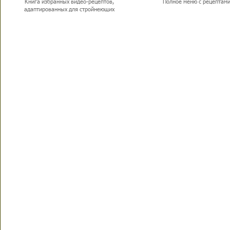
Книга избранных видео-рецептов,
Полное меню с рецептам
адаптированных для стройнеющих