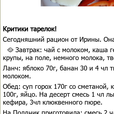
Критики тарелок!
Сегодняшний рацион от Ирины. Он
🥘 Завтрак: чай с молоком, каша г
крупы, на поле, немного молока, тв
Ланч: яблоко 70г, банан 30 и 4 чл 
молоком.
Обед: суп горох 170г со сметаной, 
100г, яйцо. На десерт смесь 1 чл л
кефира, 3чл клюквенного пюре.
На Полдник приготовила: смесь 2 ч