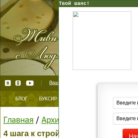
Твой шанс!
Ваш тренер по стройному образу жизни
БЛОГ
БУКСИР
ВАШ КАБИНЕТ
БЕСПЛАТН
Главная
/
Архив блога
4 шага к стройной фигуре, кото