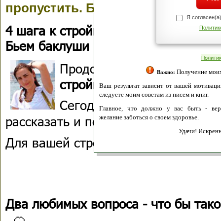
пропустить. Бьем баклуши и стр
Я согласен(а
4 шага к стройной фигуре, которые
Политик
Бьем баклуши и стройнеем-3!
Полити
Продолжаем наше реалит
Получение моих 
Важно:
стройнеем!
Ваш результат зависит от вашей мотивации
следуете моим советам из писем и книг.
Сегодня был третий день, 
Главное, что должно у вас быть - вер
рассказать и показать интеренсого 
желание заботься о своем здоровье.
Удачи! Искрен
Для вашей стройности и здоровья! 
Два любимых вопроса - что бы тако
🍊