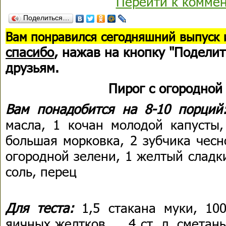
Перейти к комме
Поделиться…
В
ам понравился сегодняшний выпуск 
спасибо
, нажав на кнопку "Поделит
друзьям.
Пирог с огородной
Вам понадобится на 8-10 порци
масла, 1 кочан молодой капусты,
большая морковка, 2 зубчика чесн
огородной зелени, 1 желтый сладкий
соль, перец
Для теста:
1,5 стакана муки, 10
яичных желтков, 4 ст. л. сметаны,