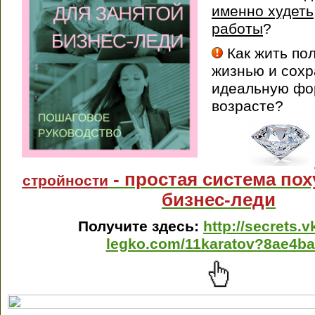
именно худеть
работы
?
Как жить по
жизнью и сохр
идеальную фо
возрасте?
- простая система по
стройности
бизнес-леди
Получите здесь:
http://secrets.
legko.com/11karatov?8ae4b