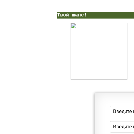
Твой шанс!