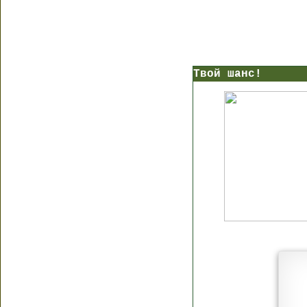
Твой шанс!