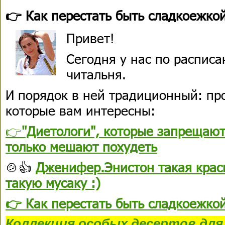
👉 Как перестать быть сладкоежкой 
Привет!
Сегодня у нас по расписа
читальня.
И порядок в ней традиционный: пр
которые вам интересны:
👉
"Диетологи", которые запрещают
только мешают похудеть
🍲👍
Дженифер.Энистон такая краси
такую мусаку :)
👉 Как перестать быть сладкоежкой 
Коллекция
особых десертов
для