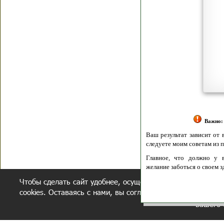
Я согласен(а
Политик
Полити
Получение моих 
Важно:
Ваш результат зависит от вашей мотивации
следуете моим советам из писем и книг.
Главное, что должно у вас быть - вер
желание заботься о своем здоровье.
Чтобы сделать сайт удобнее, осуществляется обработка и
Удачи! Искрен
cookies. Оставаясь с нами, вы соглашаетесь с нашей
полит
вашего 