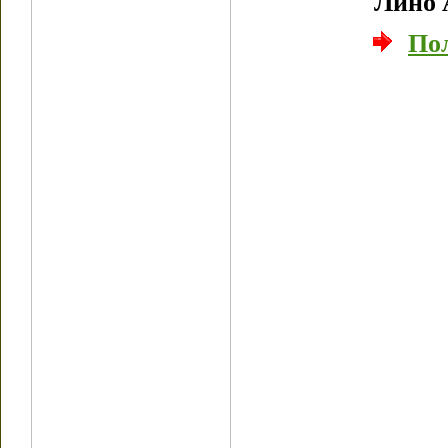
Лино 
По