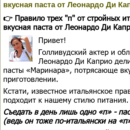
вкусная паста от Леонардо Ди Ка
👉 Правило трех "п" от стройных и
вкусная паста от Леонардо Ди Кап
Привет!
Голливудский актер и об
Леонардо Ди Каприо дели
пасты «Маринара», потрясающе вку
приготовлении.
Кстати, известное итальянское пра
подходит к нашему стилю питания.
Съедать в день лишь одно «п» - па
(ведь он тоже по-итальянски на «п»