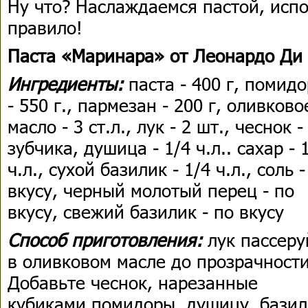
Ну что? Наслаждаемся пастой, испо
правило!
Паста «Маринара» от Леонардо Ди
Ингредиенты:
паста - 400 г, помид
- 550 г.,
пармезан - 200 г,
оливково
масло - 3 ст.л.,
лук - 2 шт., чеснок -
зубчика, душица - 1/4 ч.л.. сахар - 
ч.л., сухой базилик - 1/4 ч.л., соль -
вкусу, черный молотый перец - по
вкусу, свежий базилик - по вкусу
Способ приготовления:
лук пассеру
в оливковом масле до прозрачности
Добавьте чеснок, нарезанные
кубиками помидоры, душицу, базил