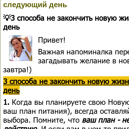
следующий день
💡3 способа не закончить новую ж
день
Привет!
Важная напоминалка пере
загадывать желание в но
завтра!)
3 способа не закончить новую жиз
день
1.
Когда вы планируете свою Новую
ваш план питания), всегда оставля
выбора. Помните, что
ваш план - не
действию
. И если вам в чем-то при