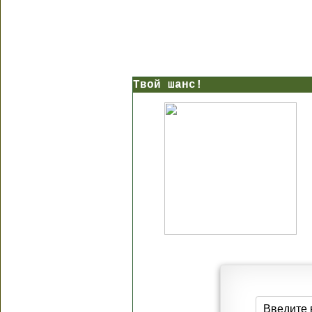
Твой шанс!