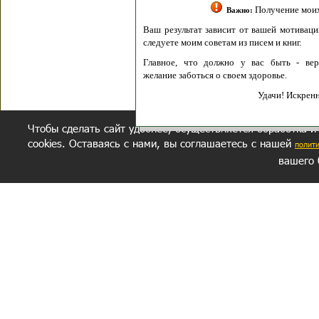
Получение моих 
Важно:
Ваш результат зависит от вашей мотивации
следуете моим советам из писем и книг.
Главное, что должно у вас быть - вер
желание заботься о своем здоровье.
Удачи! Искрен
Чтобы сделать сайт удобнее, осуществляется обработка и
cookies. Оставаясь с нами, вы соглашаетесь с нашей
полит
вашего 
СЕКРЕТНЫЙ РАЗДЕЛ
ВОПРОС-ОТВЕТ
ОБ АВТОРЕ
Политика обработки данных
Политика конфиденциальности