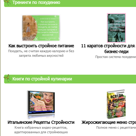
Тренинги по похудению
Как выстроить стройное питание
11 каратов стройности для
бизнес-леди
Похудеть, не считая каждую калорию и без
запрета любимых вкусностей
Простая система похудени
Книги по стройной кулинарии
Итальянские Рецепты Стройности
Жиросжигающие меню стр
Книга избранных видео-рецептов,
Полное меню с рецептам
адаптированных для стройнеющих