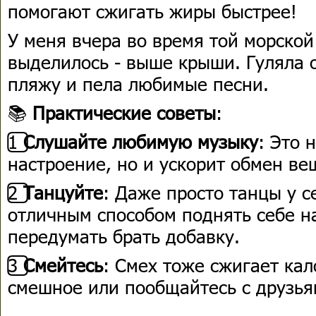
помогают сжигать жиры быстрее!
У меня вчера во время той морско
выделилось - выше крыши. Гуляла 
пляжу и пела любимые песни.
📚
Практические советы
:
1️⃣
Слушайте любимую музыку
: Это 
настроение, но и ускорит обмен ве
2️⃣
Танцуйте
: Даже просто танцы у с
отличным способом поднять себе на
передумать брать добавку.
3️⃣
Смейтесь
: Смех тоже сжигает кал
смешное или пообщайтесь с друзья