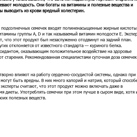
евают молодость. Они богаты на витамины и полезные вещества и
ы выводить из крови вредный холестерин.
в подсолнечных семечек входят полиненасыщенные жирные кислоты,
итамины группы А, D и так называемый витамин молодости Е. Экспе
т, что этот продукт был незаслуженно отодвинут на задний план.
гих отклоняется от известного стандарта — куриного белка.
сидантом, оказывающим положительное воздействие на здоровье
от старения. Рекомендованная специалистами суточная доза семечек
творно влияют на работу сердечно-сосудистой системы, однако при
 могут быть вредны. В них много калорий и натрия, который способ
 эксперты считают, что этот продукт можно включать даже в
я диеты. Употреблять семечки при этом лучше в сыром виде, хотя 
оих полезных веществ.