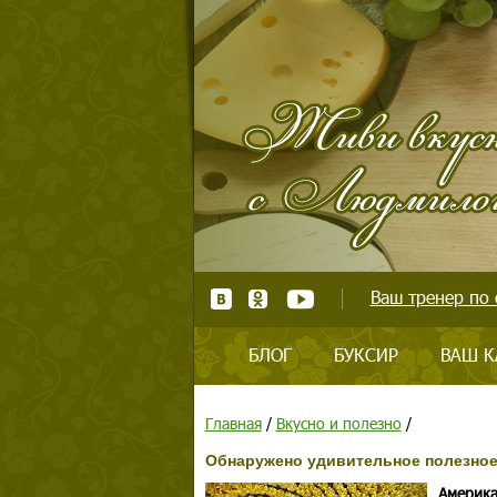
Ваш тренер по 
БЛОГ
БУКСИР
ВАШ К
Главная
/
Вкусно и полезно
/
Обнаружено удивительное полезное
Америка