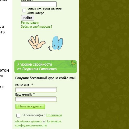
Запомнить меня на этом
компьютере
Регистрация
 а
Забыли свой пароль?
рты
7 уроков стройности
от Людмилы Симиненко
 этом
ен
Получите бесплатный курс на свой e-mail
Ваше имя: *
и в
Ваш е-mail: *
Я согласен(а) с
Политикой
обработки данных
и
Политикой
конфиденциальности