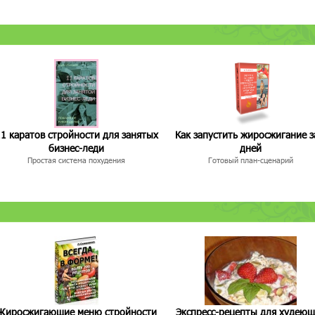
1 каратов стройности для занятых
Как запустить жиросжигание з
бизнес-леди
дней
Простая система похудения
Готовый план-сценарий
Жиросжигающие меню стройности
Экспресс-рецепты для худею