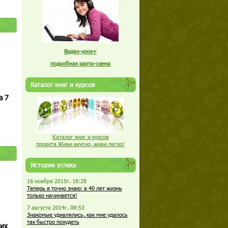
Видео-урок+
подробная карта-схема
Каталог книг и курсов
а 7
Каталог книг и курсов
проекта Живи вкусно, живи легко!
Истории успеха
16 ноября 2015г. 18:28
Теперь я точно знаю: в 40 лет жизнь
только начинается!
7 августа 2014г. 08:53
Знакомые удивлялись, как мне удалось
так быстро похудеть
щих