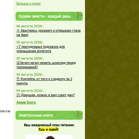
Больше о курсе
Худеем вместе - каждый день
06 августа 2026г.
🍅 Хвастаюсь урожаем и открываю глаза
на факт
05 августа 2026г.
⚡7 причудливых подсказок для
уменьшения аппетита
05 августа 2026г.
😮Зачем качку нюхать шоколад перед
тренировкой?
04 августа 2026г.
👌 Коктейль от тяги к сладкому за 2
минуты
04 августа 2026г.
🏋️‍♀️ Девушка, можно я вам совет дам?
Архив блога
 писем
Электронные книги
Ваш ежедневный план питания:
Ешь и худей!