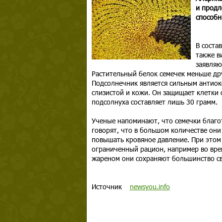
и продл
способн
В соста
также в
заявляю
Растительный белок семечек меньше дру
Подсолнечник является сильным антиок
слизистой и кожи. Он защищает клетки 
подсолнуха составляет лишь 30 грамм.
Ученые напоминают, что семечки благо
говорят, что в большом количестве они
повышать кровяное давление. При этом
ограниченный рацион, например во врем
жареном они сохраняют большинство св
Источник
newsyou.info