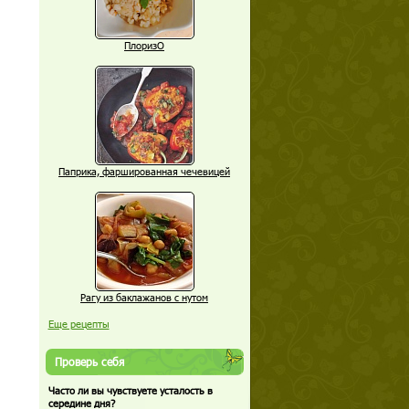
ПлоризО
Паприка, фаршированная чечевицей
Рагу из баклажанов с нутом
Еще рецепты
Проверь себя
Часто ли вы чувствуете усталость в
середине дня?