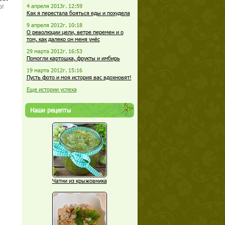
4 апреля 2013г. 12:59
о!
Как я перестала бояться еды и похудела
9 апреля 2012г. 10:18
О революции цели, ветре перемен и о
том, как далеко он меня унёс
29 марта 2012г. 16:53
Помогли картошка, фрукты и имбирь
19 марта 2012г. 15:16
Пусть фото и моя история вас вдохновят!
Еще истории успеха
Наши рецепты
Чатни из крыжовника