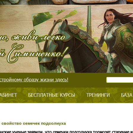
стройному образу жизни здесь!
АБИНЕТ
БЕСПЛАТНЫЕ КУРСЫ
ТРЕНИНГИ
БАЗА
 свойство семечек подсолнуха
нские ученые заявили, что семечки подсолнуха тормозят старение 