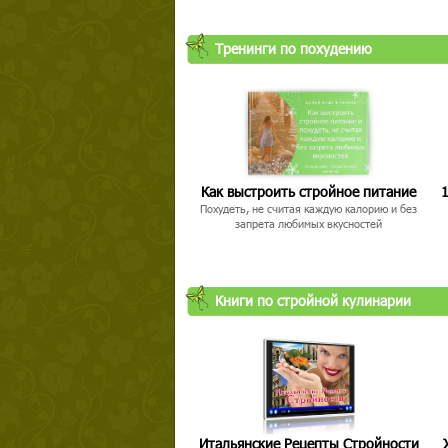
Тренинги по похудению
Как выстроить стройное питание
1
Похудеть, не считая каждую калорию и без
запрета любимых вкусностей
Книги по стройной кулинарии
Итальянские Рецепты Стройности