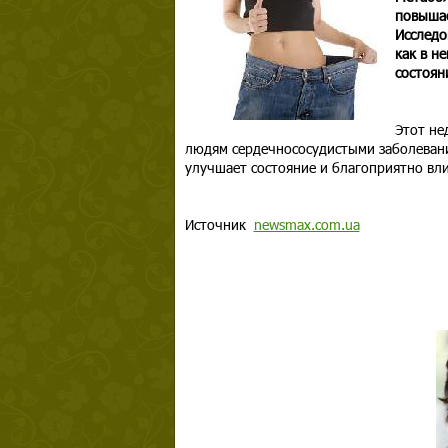
повышае
Исследо
как в н
состоян
Этот не
людям сердечнососудистыми заболевани
улучшает состояние и благоприятно вли
Источник
newsmax.com.ua