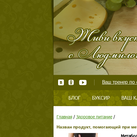
Ваш тренер по 
БЛОГ
БУКСИР
ВАШ К
Главная
/
Здоровое питание
/
Назван продукт, помогающий при м
Метабол