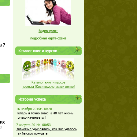
Видео-урок+
подробная карта-схема
а 7
Каталог книг и курсов
Каталог книг и курсов
проекта Живи вкусно, живи легко!
Истории успеха
16 ноября 2015г. 18:28
Теперь я точно знаю: в 40 лет жизнь
только начинается!
щих
7 августа 2014г. 08:53
о!
Знакомые удивлялись, как мне удалось
так быстро похудеть