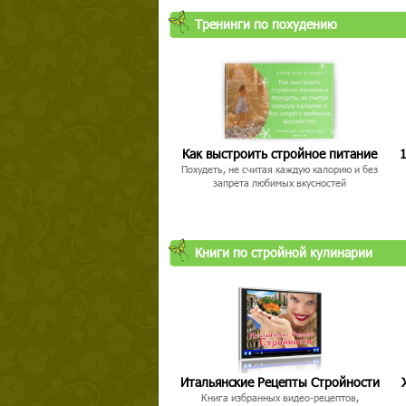
Тренинги по похудению
Как выстроить стройное питание
1
Похудеть, не считая каждую калорию и без
запрета любимых вкусностей
Книги по стройной кулинарии
Итальянские Рецепты Стройности
Книга избранных видео-рецептов,