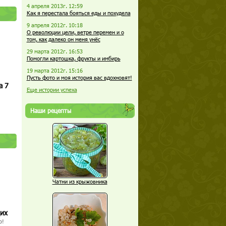
4 апреля 2013г. 12:59
Как я перестала бояться еды и похудела
9 апреля 2012г. 10:18
О революции цели, ветре перемен и о
том, как далеко он меня унёс
29 марта 2012г. 16:53
Помогли картошка, фрукты и имбирь
19 марта 2012г. 15:16
Пусть фото и моя история вас вдохновят!
а 7
Еще истории успеха
Наши рецепты
Чатни из крыжовника
щих
о!