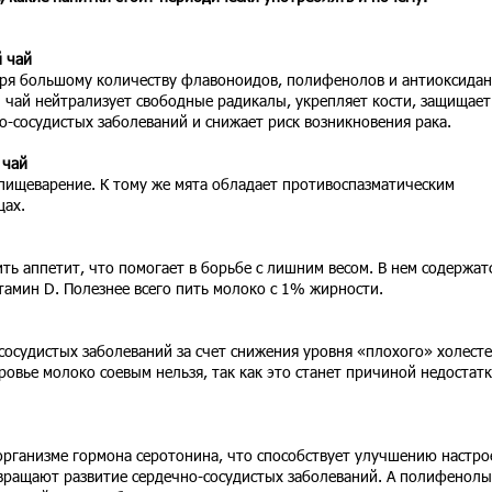
 чай
ря большому количеству флавоноидов, полифенолов и антиоксидан
 чай нейтрализует свободные радикалы, укрепляет кости, защищает
о-сосудистых заболеваний и снижает риск возникновения рака.
 чай
 пищеварение. К тому же мята обладает противоспазматическим
цах.
ть аппетит, что помогает в борьбе с лишним весом. В нем содержат
тамин D. Полезнее всего пить молоко с 1% жирности.
сосудистых заболеваний за счет снижения уровня «плохого» холест
ровье молоко соевым нельзя, так как это станет причиной недостатк
организме гормона серотонина, что способствует улучшению настро
вращают развитие сердечно-сосудистых заболеваний. А полифенолы