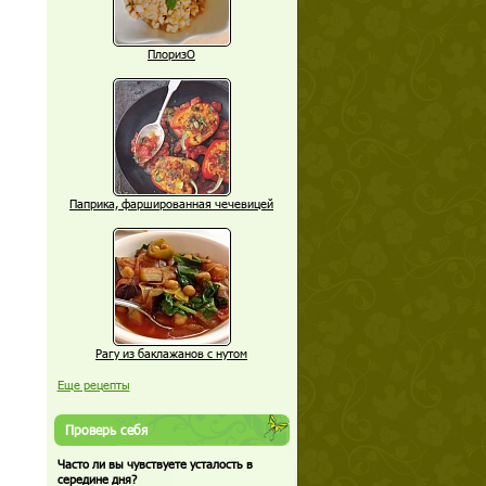
ПлоризО
Паприка, фаршированная чечевицей
Рагу из баклажанов с нутом
Еще рецепты
Проверь себя
Часто ли вы чувствуете усталость в
середине дня?