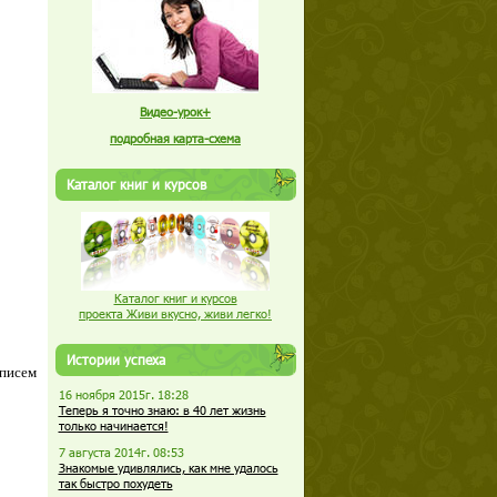
Видео-урок+
подробная карта-схема
Каталог книг и курсов
Каталог книг и курсов
проекта Живи вкусно, живи легко!
Истории успеха
 писем
16 ноября 2015г. 18:28
Теперь я точно знаю: в 40 лет жизнь
только начинается!
7 августа 2014г. 08:53
Знакомые удивлялись, как мне удалось
так быстро похудеть