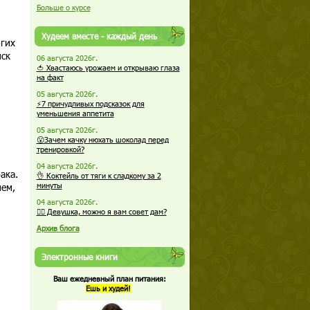
Больше о курсе
Худеем вместе - каждый день
гих
иск
06 августа 2026г.
🍅 Хвастаюсь урожаем и открываю глаза
на факт
05 августа 2026г.
⚡7 причудливых подсказок для
уменьшения аппетита
05 августа 2026г.
😮Зачем качку нюхать шоколад перед
тренировкой?
04 августа 2026г.
ака.
👌 Коктейль от тяги к сладкому за 2
нем,
минуты
04 августа 2026г.
🏋️‍♀️ Девушка, можно я вам совет дам?
Архив блога
Электронные книги
Ваш ежедневный план питания:
Ешь и худей!