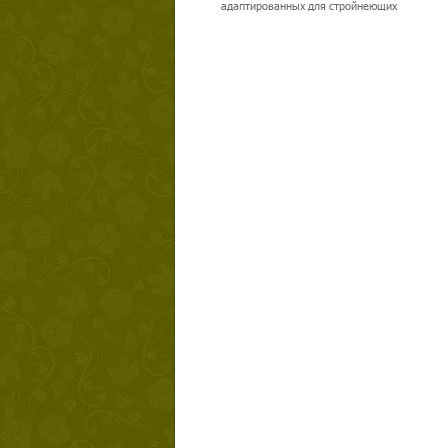
адаптированных для стройнеющих