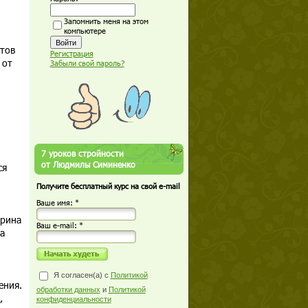
Запомнить меня на этом
компьютере
тов
Регистрация
 от
Забыли свой пароль?
7 уроков стройности
от Людмилы Симиненко
ся
Получите бесплатный курс на свой e-mail
Ваше имя: *
ерина
Ваш е-mail: *
а
Я согласен(а) с
Политикой
ения.
обработки данных
и
Политикой
,
конфиденциальности