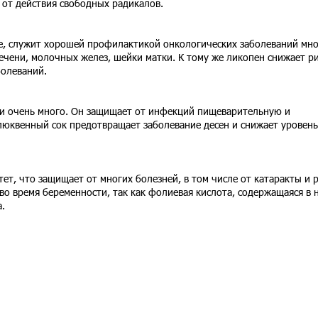
 от действия свободных радикалов.
е, служит хорошей профилактикой онкологических заболеваний мно
печени, молочных желез, шейки матки. К тому же ликопен снижает р
болеваний.
ли очень много. Он защищает от инфекций пищеварительную и
люквенный сок предотвращает заболевание десен и снижает уровень
т, что защищает от многих болезней, в том числе от катаракты и р
во время беременности, так как фолиевая кислота, содержащаяся в 
.