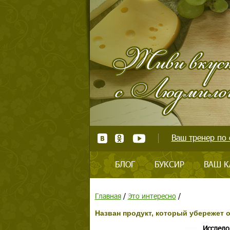
Ваш тренер по 
БЛОГ
БУКСИР
ВАШ К
Главная
/
Это интересно
/
Назван продукт, который убережет о
Исследо