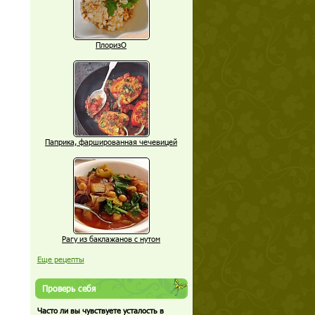
ПлоризО
Паприка, фаршированная чечевицей
Рагу из баклажанов с нутом
Еще рецепты
Проверь себя
Часто ли вы чувствуете усталость в