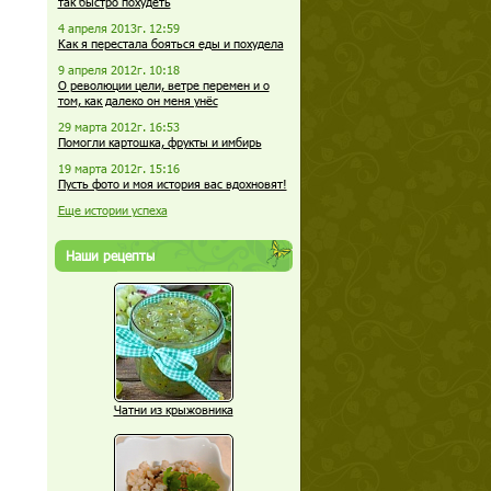
так быстро похудеть
4 апреля 2013г. 12:59
Как я перестала бояться еды и похудела
9 апреля 2012г. 10:18
О революции цели, ветре перемен и о
том, как далеко он меня унёс
29 марта 2012г. 16:53
Помогли картошка, фрукты и имбирь
19 марта 2012г. 15:16
Пусть фото и моя история вас вдохновят!
Еще истории успеха
Наши рецепты
Чатни из крыжовника