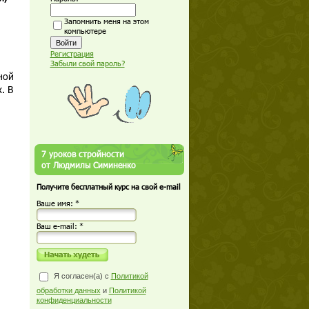
Запомнить меня на этом
компьютере
Регистрация
Забыли свой пароль?
ной
. В
7 уроков стройности
от Людмилы Симиненко
Получите бесплатный курс на свой e-mail
Ваше имя: *
Ваш е-mail: *
Я согласен(а) с
Политикой
обработки данных
и
Политикой
конфиденциальности