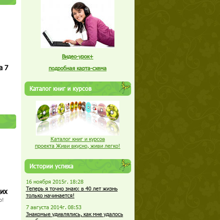
Видео-урок+
а 7
подробная карта-схема
Каталог книг и курсов
Каталог книг и курсов
проекта Живи вкусно, живи легко!
Истории успеха
16 ноября 2015г. 18:28
Теперь я точно знаю: в 40 лет жизнь
щих
только начинается!
о!
7 августа 2014г. 08:53
Знакомые удивлялись, как мне удалось