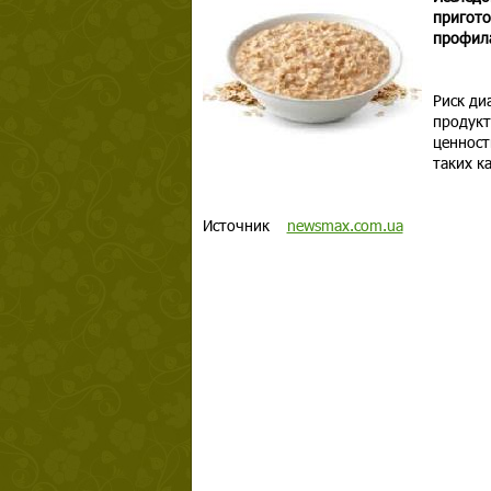
пригото
профила
Риск ди
продукт
ценност
таких к
Источник
newsmax.com.ua