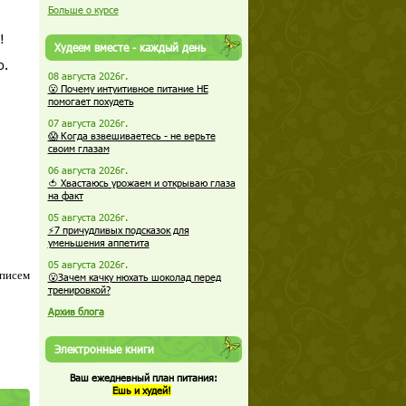
Больше о курсе
!
Худеем вместе - каждый день
о.
08 августа 2026г.
😮 Почему интуитивное питание НЕ
помогает похудеть
07 августа 2026г.
😱 Когда взвешиваетесь - не верьте
своим глазам
06 августа 2026г.
🍅 Хвастаюсь урожаем и открываю глаза
на факт
05 августа 2026г.
⚡7 причудливых подсказок для
уменьшения аппетита
05 августа 2026г.
 писем
😮Зачем качку нюхать шоколад перед
тренировкой?
Архив блога
Электронные книги
Ваш ежедневный план питания:
Ешь и худей!