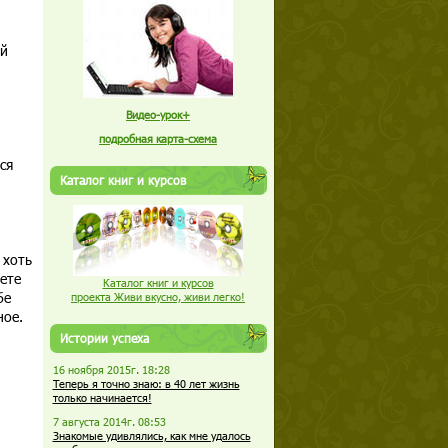
ой
Видео-урок+
подробная карта-схема
ся
Каталог книг и курсов
 хоть
ете
Каталог книг и курсов
бе
проекта Живи вкусно, живи легко!
ное.
Истории успеха
16 ноября 2015г. 18:28
Теперь я точно знаю: в 40 лет жизнь
только начинается!
7 августа 2014г. 08:53
Знакомые удивлялись, как мне удалось