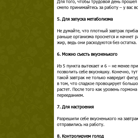
Для того, чтобы трудовой день прошел 
смело принимайтесь за работу – у вас в
5. Для запуска метаболизма
Не думайте, что плотный завтрак приба
раньше организма проснется и начнет р
жир, ведь они расходуются без остатка.
6. Можно съесть вкусненького
Из 5 пункта вытекает и 6 – не менее пр
позволить себе вкусняшку. Конечно, ту
такой завтрак не только навредит фиг
в том, что сладкое провоцирует большо
растет. После того как уровень гормона
перееданием.
7. Для настроения
Разрешили себе вкусненького на завтра
отправились на работу.
8. Контролируем голод