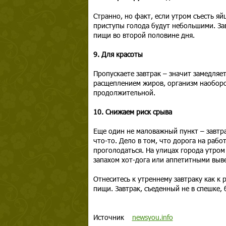
Странно, но факт, если утром съесть я
приступы голода будут небольшими. Зав
пищи во второй половине дня.
9. Для красоты
Пропускаете завтрак – значит замедляе
расщеплением жиров, организм наоборот
продолжительной.
10. Снижаем риск срыва
Еще один не маловажный пункт – завтра
что-то. Дело в том, что дорога на раб
проголодаться. На улицах города утром
запахом хот-дога или аппетитными вывес
Отнеситесь к утреннему завтраку как к 
пищи. Завтрак, съеденный не в спешке,
Источник
newsyou.info