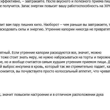
эффективно, – завтракайте. После вкусного и полезного приема пи
се получится. Запас энергии повысит вашу работоспособность на 30
вит вам пару лишних кило. Наоборот – чем раньше вы завтракаете, 
асходовать силы и энергию. Утренние калории никогда не превратят
иятный. Если утренние калории расходуются все, значит, можно
т тоже стоит знать меру, не нужно набрасываться на торты и пирожн
уре, но и вообще считается самым худшим утренним приемом пищи. 
й выброс инсулина в кровь, который так же стремительно падает, ка
 снизится, вы почувствуете просто колоссальный аппетит, что чрева
к, значит повысили настроение и в отличном расположении духа