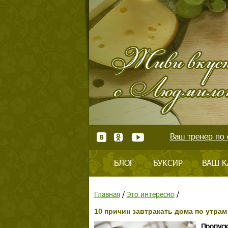
Ваш тренер по 
БЛОГ
БУКСИР
ВАШ К
Главная
/
Это интересно
/
10 причин завтракать дома по утрам
Пропуск