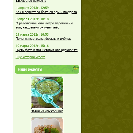
так быстро похудеть
4 апреля 2013г. 12:59
Как я перестала бояться еды и похудела
9 апреля 2012г. 10:18
О революции цели, ветре перемен и о
том, как далеко он меня унёс
29 марта 2012г. 16:53
Помогли картошка, фрукты и имбирь
19 марта 2012г. 15:16
Пусть фото и моя история вас вдохновят!
Еще истории успеха
Наши рецепты
Чатни из крыжовника