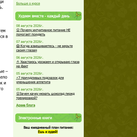
щи
Больше о курсе
%.
Худеем вместе - каждый день
08 августа 2026г.
тем
😮 Почему интуитивное питание НЕ
помогает похудеть
ся в
07 августа 2026г.
😱 Когда взвешиваетесь - не верьте
своим глазам
06 августа 2026г.
🍅 Хвастаюсь урожаем и открываю глаза
на факт
ые –
05 августа 2026г.
Дело
⚡7 причудливых подсказок для
к и
уменьшения аппетита
то
05 августа 2026г.
😮Зачем качку нюхать шоколад перед
тренировкой?
Архив блога
Электронные книги
Ваш ежедневный план питания:
Ешь и худей!