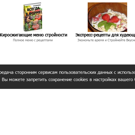
Жиросжигающие меню стройности
Экспресс-рецепты для худею
Полное меню с рецептами
Экономьте время и Стройнейте Вкусн
редача сторонним сервисам пользовательских данных с использ
. Вы можете запретить сохранение cookies в настройках вашего