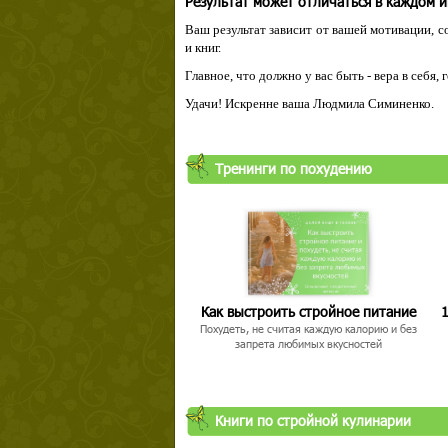
Результат может отличаться в каждом 
Ваш результат зависит от вашей мотивации, с
и книг.
Главное, что должно у вас быть - вера в себя,
Удачи! Искренне ваша Людмила Симиненко.
Тренинги по похудению
Как выстроить стройное питание
1
Похудеть, не считая каждую калорию и без
запрета любимых вкусностей
Книги по стройной кулинарии