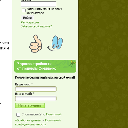
Запомнить меня на этом
компьютере
Регистрация
Забыли свой пароль?
ивает
ния и
7 уроков стройности
от Людмилы Симиненко
Получите бесплатный курс на свой e-mail
Ваше имя: *
Ваш е-mail: *
,
Я согласен(а) с
Политикой
обработки данных
и
Политикой
конфиденциальности