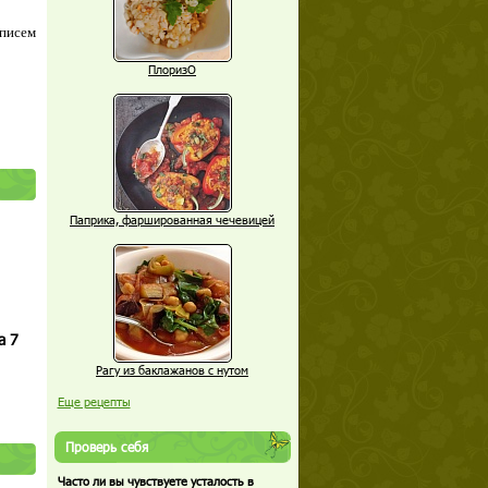
 писем
ПлоризО
Паприка, фаршированная чечевицей
а 7
Рагу из баклажанов с нутом
Еще рецепты
Проверь себя
Часто ли вы чувствуете усталость в