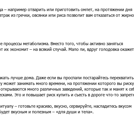
йца – например отварить или приготовить омлет, на протяжении дня
трак из гречки, овсянки или риса позволит вам отказаться от жирн
те процессы метаболизма. Вместо того, чтобы активно заняться
 их экономит – на всякий случай. Мало ли, вдруг голодовка окажет
кать лучше дома. Даже если вы проспали постарайтесь перехватить
оту может занимать много времени, на протяжении которого вы риску
 открываются много различных заведений, которые так и манят к се
ками. Это и повышает риск купить и съесть в дороге что-то запрет
ритуалу – готовьте красиво, вкусно, сервируйте, насладитесь вкусом
 будет вкусным и полезным – «для души и тела».